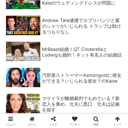
Kateのウェディングドレスが問題に
Andrew Tate逮捕でカプリパンツと紫
のシャツがいじられる トランプは助け
るつもりなし
MrBeast結婚！QT Cinderellaと
Ludwigも婚約！ネット有名人の結婚話
汚部屋ストリーマーAsmongoldに彼女
ができる？いじられる彼女？のKaise
マケイラが離婚裁判でもめている？新
恋人を褒め、元夫に悪口 元夫は証拠
を探す
メニュー
ホーム
シェア
フォロー
検索
トップ