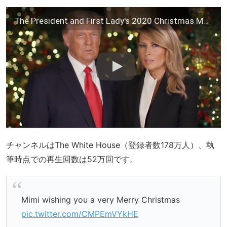
The President and First Lady's 2020 Christmas Message
チャンネルはThe White House（登録者数178万人）、執
筆時点での再生回数は52万回です。
Mimi wishing you a very Merry Christmas
pic.twitter.com/CMPEmVYkHE