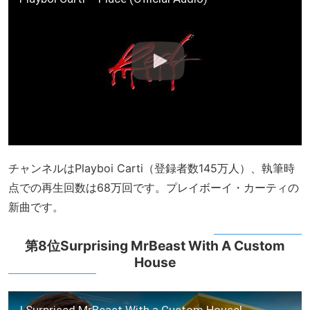
チャンネルはPlayboi Carti（登録者数145万人）、執筆時
点での再生回数は68万回です。プレイボーイ・カーティの
新曲です。
第8位Surprising MrBeast With A Custom
House
I Surprised MrBeast With a Custom House!