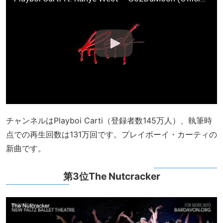
チャンネルはPlayboi Carti（登録者数145万人）、執筆時
点での再生回数は131万回です。プレイボーイ・カーティの
新曲です。
第3位The Nutcracker