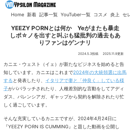
Home
新着
記事一覧
YouTuber一覧
コスメ
炎上
セ
YEEZY P○RNとは何か Yeがまたも暴走
しポ☆ノを出すと叫ぶも猛批判の過去もあ
りファンはゲンナリ
2024.5.3
2025.11.9
カニエ・ウェスト（イェ）が新たなビジネスを始めると告
知しています。カニエはこれまで
2024年の大統領選に出馬
する
と発表したり、
イタリアで妻と「仲良く」している様
子
がパパラッチされたり、人種差別的な言動をしてアディ
ダス、バレンシアガ、ギャップから契約を解除されたり忙
しく過ごしています。
そんな充実しているカニエですが、2024年4月24日に
『YEEZY P○RN IS CUMMING』と題した動画を公開し