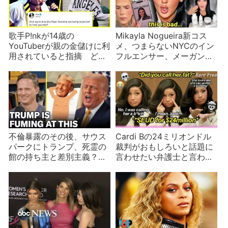
歌手P!nkが14歳の
Mikayla Nogueira新コス
YouTuberが親の金儲けに利
メ、つまらないNYCのイン
用されていると指摘 どこ
フルエンサー、メーガン・
までが許される範囲か？
マークルNetflix番組など
不倫暴露のその後、サウス
Cardi Bの24ミリオンドル
パークにトランプ、死霊の
裁判がおもしろいと話題に
館の持ち主と差別主義？の
言わせたい弁護士と言わな
Sydney Sweeney
いカーディ