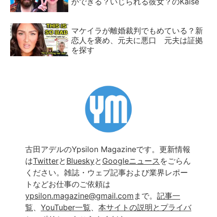
ができる？いじられる彼女？のKaise
マケイラが離婚裁判でもめている？新
恋人を褒め、元夫に悪口 元夫は証拠
を探す
古田アデルのYpsilon Magazineです。更新情報
は
Twitter
と
Bluesky
と
Googleニュース
をごらん
ください。雑誌・ウェブ記事および業界レポー
トなどお仕事のご依頼は
ypsilon.magazine@gmail.com
まで。
記事一
覧
、
YouTuber一覧
、
本サイトの説明とプライバ