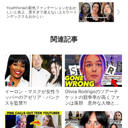
Youthforiaの新色ファンデーションがおか
しいと炎上 黒すぎて使えない上カラーイ
ンデックスもおかしい
関連記事
イーロン・マスクが女性ラ
Olivia Rodrigoのツアーチ
ッパーのアゼリア・バンク
ケットの競争率が高くファ
スを監禁?!
ンは落胆 意外な人物との
交流も明かされる