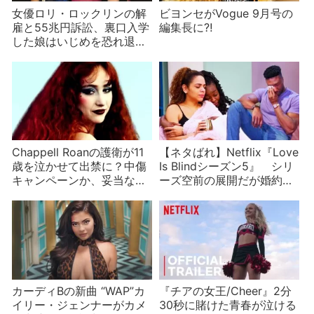
女優ロリ・ロックリンの解
ビヨンセがVogue 9月号の
雇と55兆円訴訟、裏口入学
編集長に⁈
した娘はいじめを恐れ退
学⁈
Chappell Roanの護衛が11
【ネタばれ】Netflix『Love
歳を泣かせて出禁に？中傷
Is Blindシーズン5』 シリ
キャンペーンか、妥当な批
ーズ空前の展開だが婚約者
判か？
最少？
カーディBの新曲 “WAP”カ
『チアの女王/Cheer』2分
イリー・ジェンナーがカメ
30秒に賭けた青春が泣ける