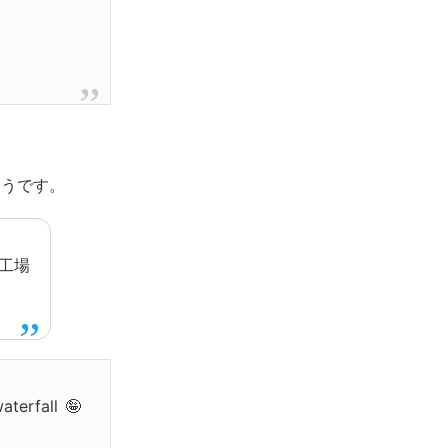
ようです。
工場
aterfall 🤪