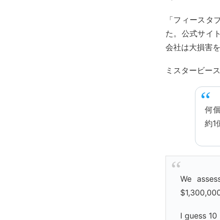
「フィースタ
た。公式サイ
会社は大損害
ミスタービー
何
約1
We asses
$1,300,000
I guess 10