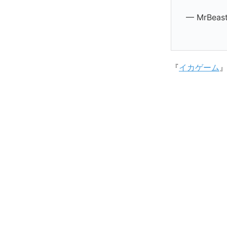
— MrBeas
『
イカゲーム