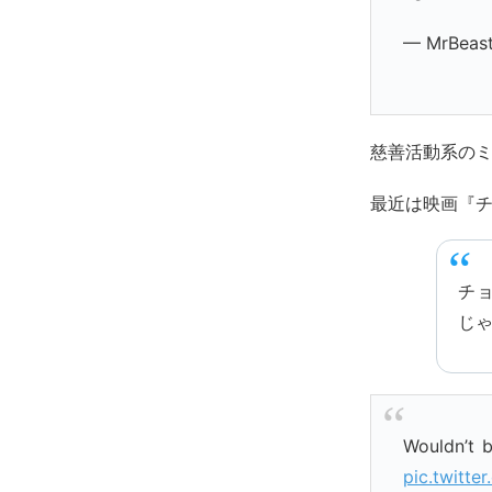
— MrBeas
慈善活動系の
最近は映画『
チ
じ
Wouldn’t b
pic.twitt