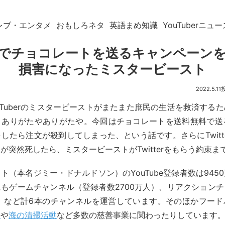
レブ・エンタメ
おもしろネタ
英語まめ知識
YouTuberニュー
でチョコレートを送るキャンペーン
損害になったミスタービースト
2022.5.11
uTuberのミスタービーストがまたまた庶民の生活を救済する
、ありがたやありがたや。今回はチョコレートを送料無料で送る
したら注文が殺到してしまった、という話です。さらにTwitt
が突然死したら、ミスタービーストがTwitterをもらう約束ま
ト（本名ジミー・ドナルドソン）のYouTube登録者数は945
もゲームチャンネル（登録者数2700万人）、リアクション
人）など計6本のチャンネルを運営しています。そのほかフー
動
や
海の清掃活動
など多数の慈善事業に関わったりしています