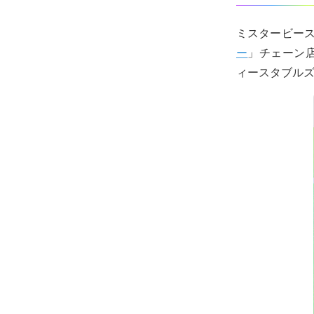
ミスタービース
ー
」チェーン店
ィースタブル