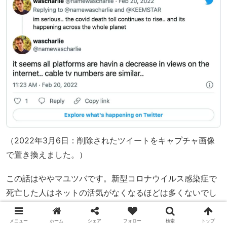
（2022年3月6日：削除されたツイートをキャプチャ画像
で置き換えました。）
この話はややマユツバです。新型コロナウイルス感染症で
死亡した人はネットの活気がなくなるほどは多くないでし
ょう。また、パンデミックの時代にネットのビューが下が
ったり、テレビを観なくなったりするものでしょうか？
メニュー
ホーム
シェア
フォロー
検索
トップ