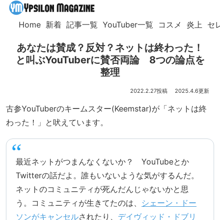
Home
新着
記事一覧
YouTuber一覧
コスメ
炎上
セ
あなたは賛成？反対？ネットは終わった！
と叫ぶYouTuberに賛否両論 8つの論点を
整理
2022.2.27
2025.4.6
古参YouTuberのキームスター(Keemstar)が「ネットは終
わった！」と吠えています。
最近ネットがつまんなくないか？ YouTubeとか
Twitterの話だよ。誰もいないような気がするんだ。
ネットのコミュニティが死んだんじゃないかと思
う。コミュニティが生きてたのは、
シェーン・ドー
ソンがキャンセル
されたり、
デイヴィッド・ドブリ