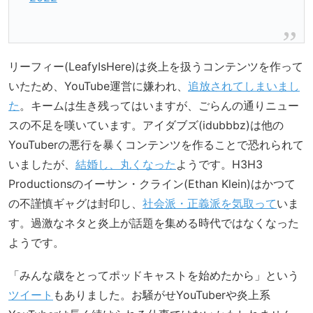
リーフィー(LeafyIsHere)は炎上を扱うコンテンツを作って
いたため、YouTube運営に嫌われ、
追放されてしまいまし
た
。キームは生き残ってはいますが、ごらんの通りニュー
スの不足を嘆いています。アイダブズ(idubbbz)は他の
YouTuberの悪行を暴くコンテンツを作ることで恐れられて
いましたが、
結婚し、丸くなった
ようです。H3H3
Productionsのイーサン・クライン(Ethan Klein)はかつて
の不謹慎ギャグは封印し、
社会派・正義派を気取って
いま
す。過激なネタと炎上が話題を集める時代ではなくなった
ようです。
「みんな歳をとってポッドキャストを始めたから」という
ツイート
もありました。お騒がせYouTuberや炎上系