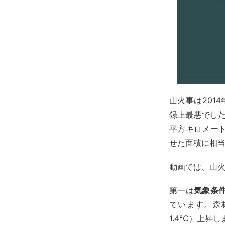
山火事は201
録上最悪でした
平方キロメー
せた面積に相
動画では、山
第一は
気象条
ています。森
1.4℃）上昇