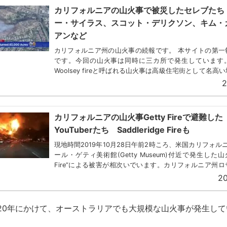
カリフォルニアの山火事で被災したセレブたち
ー・サイラス、スコット・デリクソン、キム・
アンなど
カリフォルニア州の山火事の続報です。 本サイトの第一
です。今回の山火事は同時に三カ所で発生しています
Woolsey fireと呼ばれる山火事は高級住宅街として名高
ており多くのセレブが自宅からの避難を余儀なくさ...
2
カリフォルニアの山火事Getty Fireで避難した
YouTuberたち Saddleridge Fireも
現地時間2019年10月28日午前2時ころ、米国カリフォル
ール・ゲティ美術館(Getty Museum)付近で発生した山火
Fire”による被害が相次いでいます。カリフォルニア州
消防本部（以下LAFD）...
20
2020年にかけて、オーストラリアでも大規模な山火事が発生し