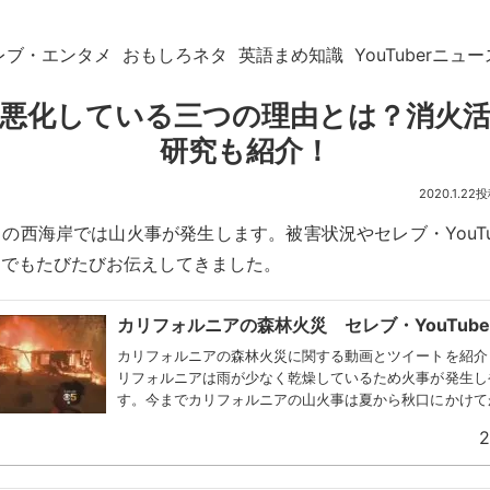
レブ・エンタメ
おもしろネタ
英語まめ知識
YouTuberニュー
悪化している三つの理由とは？消火
研究も紹介！
2020.1.22
の西海岸では山火事が発生します。被害状況やセレブ・YouTu
トでもたびたびお伝えしてきました。
カリフォルニアの森林火災 セレブ・YouTube
カリフォルニアの森林火災に関する動画とツイートを紹介
リフォルニアは雨が少なく乾燥しているため火事が発生し
す。今までカリフォルニアの山火事は夏から秋口にかけて
（夏に乾燥するのは地中海性気候の特徴）のようです。今回.
2