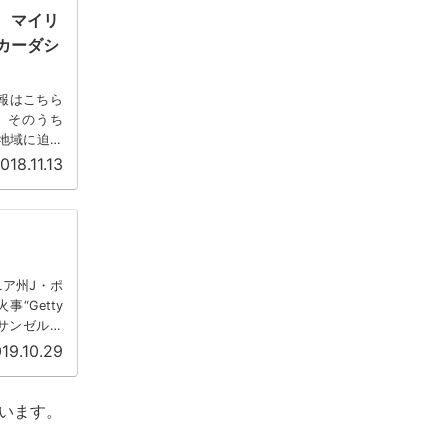
 マイリ
カーダシ
報はこちら
。そのうち
い地域に迫っ
018.11.13
ニア州J・ポ
事“Getty
ロサンゼルス
19.10.29
ています。