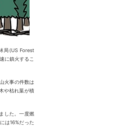
S Forest
迅速に鎮火するこ
で山火事の件数は
木や枯れ葉が積
しました。一度燃
には16%だった