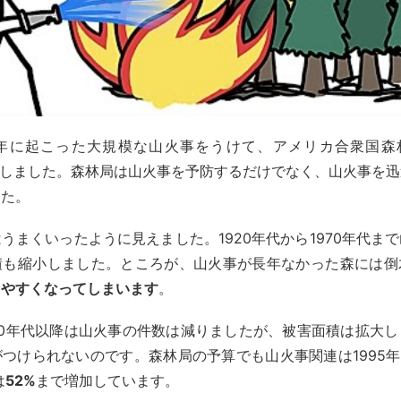
910年に起こった大規模な山火事をうけて、アメリカ合衆国森林局(U
)が拡大しました。森林局は山火事を予防するだけでなく、山火事を
した。
うまくいったように見えました。1920年代から1970年代ま
積も縮小しました。ところが、山火事が長年なかった森には倒
えやすくなってしまいます
。
70年代以降は山火事の件数は減りましたが、被害面積は拡大
つけられないのです。森林局の予算でも山火事関連は1995年
は
52%
まで増加しています。