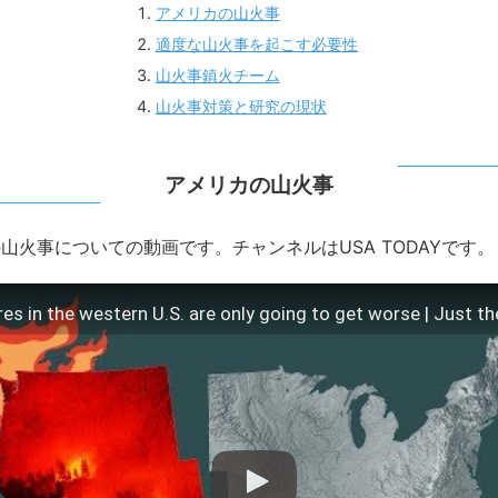
アメリカの山火事
適度な山火事を起こす必要性
山火事鎮火チーム
山火事対策と研究の現状
アメリカの山火事
山火事についての動画です。チャンネルはUSA TODAYです。
res in the western U.S. are only going to get worse | Just t