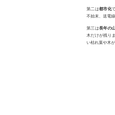
第二は
都市化
不始末、送電
第三は
長年の
木だけが残り
い枯れ葉や木