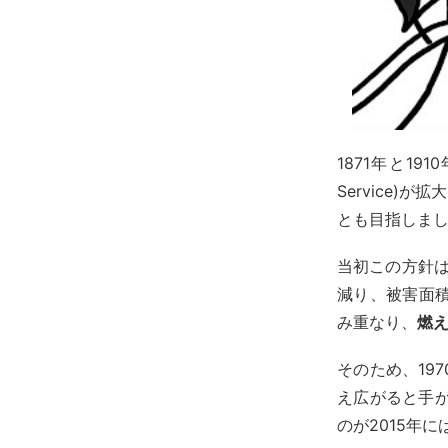
1871年と1
Service
とも目指しま
当初この方針は
減り、被害面
み重なり、
燃
そのため、19
え広がると手が
のが2015年に