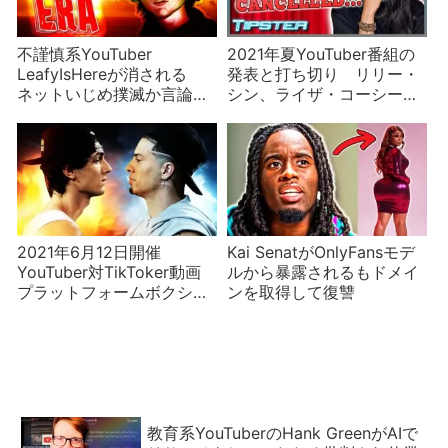
不謹慎系YouTuber
2021年夏YouTuber番組の
LeafyIsHereが消される
発表と打ち切り リリー・
ネットいじめ撲滅か言論の
シン、ライザ・コーシー、
封殺か？
マニー・MUA、ダミリオ姉
妹、スウェイL.A.
2021年6月12日開催
Kai SenatがOnlyFansモデ
YouTuber対TikToker動画
ルから暴露されるもドメイ
プラットフォームボクシン
ンを取得して復讐
グ対決の結果！
教育系YouTuberのHank GreenがAIで