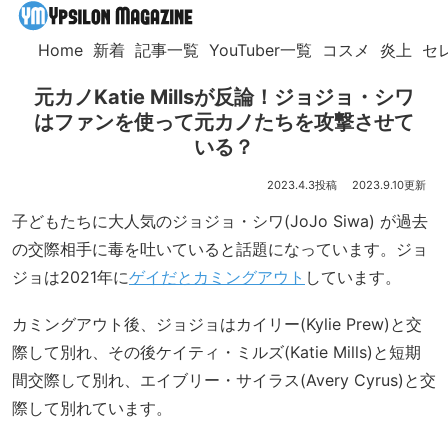
Home
新着
記事一覧
YouTuber一覧
コスメ
炎上
セ
元カノKatie Millsが反論！ジョジョ・シワ
はファンを使って元カノたちを攻撃させて
いる？
2023.4.3
2023.9.10
子どもたちに大人気のジョジョ・シワ(JoJo Siwa) が過去
の交際相手に毒を吐いていると話題になっています。ジョ
ジョは2021年に
ゲイだとカミングアウト
しています。
カミングアウト後、ジョジョはカイリー(Kylie Prew)と交
際して別れ、その後ケイティ・ミルズ(Katie Mills)と短期
間交際して別れ、エイブリー・サイラス(Avery Cyrus)と交
際して別れています。