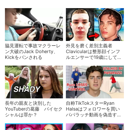
脇見運転で事故マクラーレ
外見を磨く差別主義者
ン大破のJack Doherty、
Clavicularは整形顔インフ
Kickをバンされる
ルエンサーで19歳にしてす
でに種なし
長年の親友と決別した
自称TikTokスターRyan
YouTuberの葛藤 バイセク
Halsaはフォロワーを買い
シャルは罪か？
パパラッチ動画を偽造する
偽インフルエンサー