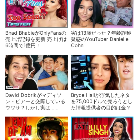
Bhad BhabieがOnlyFansの
実は13歳だった？年齢詐称
売上げ記録を更新 売上げは
疑惑のYouTuber Danielle
6時間で1億円！
Cohn
David Dobrikがマディソ
Bryce Hallが浮気したネタ
ン・ビアーと交際している
を75,000ドルで売ろうとし
ウワサ？しかし実は……
た情報提供者の目的は金？