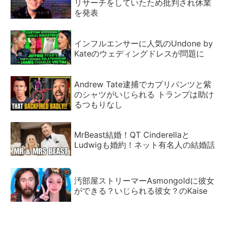
リサーチをしていたため批判され休業
を発表
インフルエンサーに人気のUndone by
Kateのウェディングドレスが問題に
Andrew Tate逮捕でカプリパンツと紫
のシャツがいじられる トランプは助け
るつもりなし
MrBeast結婚！QT Cinderellaと
Ludwigも婚約！ネット有名人の結婚話
汚部屋ストリーマーAsmongoldに彼女
ができる？いじられる彼女？のKaise