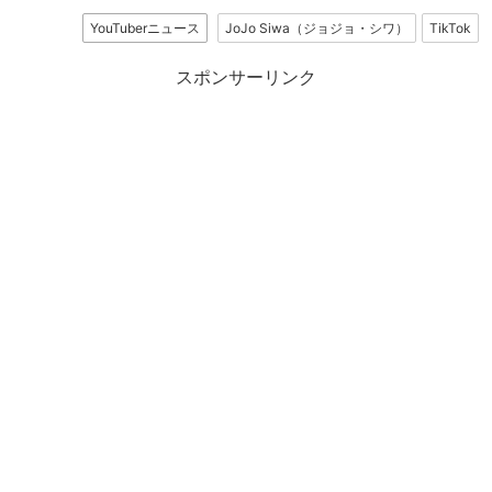
YouTuberニュース
JoJo Siwa（ジョジョ・シワ）
TikTok
スポンサーリンク