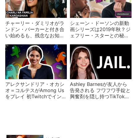
チャーリー・ダミリオがラ
シェーン・ドーソンの新動
ンドン・バーカーと付き合
画シリーズは2019年秋？ジ
い始めるも、残念なお知ら
ェフリー・スターとの秘密
せが
のコラボも同時進行
アレクサンドリア・オカシ
Ashley Barnesが友人から
オ＝コルテスがAmong Us
告発される フワフワ手錠と
をプレイ 初Twitchでインポ
興奮剤を隠し持つTikTokイ
スターに 記録的視聴者
ンフルエンサー
数！