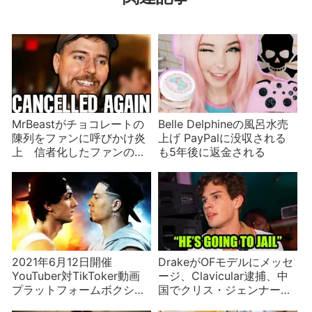
MrBeastがチョコレートの
Belle Delphineの風呂水売
陳列をファンに呼びかけ炎
上げ PayPalに没収される
上 信者化したファンの力
も5年後に返金される
やいかに
2021年6月12日開催
DrakeがOFモデルにメッセ
YouTuber対TikToker動画
ージ、Clavicular逮捕、中
プラットフォームボクシン
国でクリス・ジェンナーが
グ対決の結果！
人気などインフルエンサー