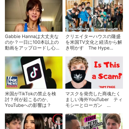
ニュース
Gabbie Hannaは大丈夫な
クリエイターハウスの隆盛
のか？一日に100本以上の
を米国TV文化と経済から解
動画をアップロードし心配
き明かす The Hype
される
House、Sway House、
Alpha House、……
米国がTikTokの禁止を検
マスクを発売した商魂たく
討？何が起こるのか、
ましい海外YouTuber ティ
YouTubeへの影響は？
モシーとローガン
COVID-19関連海外珍ニュ
ースその２