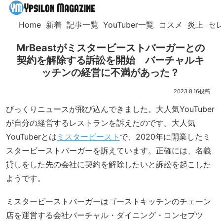
Home
新着
記事一覧
YouTuber一覧
コスメ
炎上
セ
MrBeastがミスタービーストバーガーとの
契約を解除する訴訟を開始 バーチャルキ
ッチンの経営に不満があった？
2023.8.16
びっくりニュースが飛び込んできました。大人気YouTuber
が自分の経営するレストランを訴えたのです。大人気
YouTuberとは
ミスタービースト
で、2020年に開業したミ
スタービーストバーガーを訴えています。正確には、名義
貸しをした先の会社に契約を解除したいと訴訟を起こした
ようです。
ミスタービーストバーガーはゴーストキッチンのチェーン
店を運営する会社バーチャル・ダイニング・コンセプツ