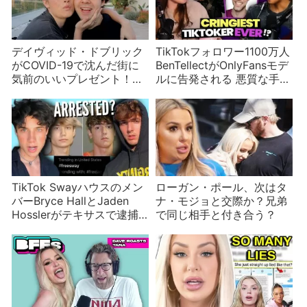
デイヴィッド・ドブリック
TikTokフォロワー1100万人
がCOVID-19で沈んだ街に
BenTellectがOnlyFansモデ
気前のいいプレゼント！総
ルに告発される 悪質な手口
額なんと…
の常習犯か？
TikTok Swayハウスのメン
ローガン・ポール、次はタ
バーBryce HallとJaden
ナ・モジョと交際か？兄弟
Hosslerがテキサスで逮捕
で同じ相手と付き合う？
されていた