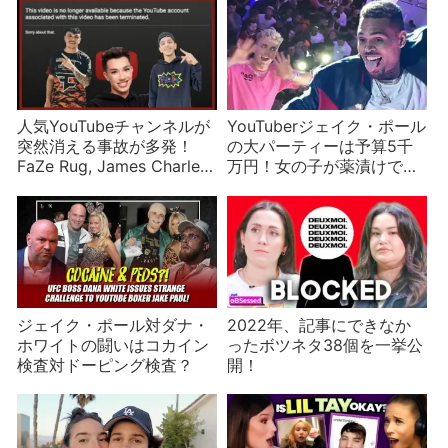
人気YouTubeチャンネルが
YouTuberジェイク・ポール
突然消える事故が多発！
の大パーティーは予算5千
FaZe Rug, James Charles,
万円！女の子が薬漬けで事
FaZe Kay, Leah Asheなど
件に⁈
ジェイク・ポール対ダナ・
2022年、記事にできなか
ホワイトの闘いはコカイン
ったボツネタ38個を一挙公
検査対ドーピング検査？
開！