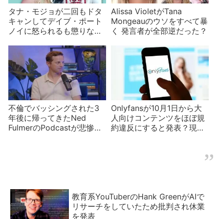
タナ・モジョが二回もドタ
Alissa VioletがTana
キャンしてデイブ・ポート
Mongeauのウソをすべて暴
ノイに怒られるも懲りない
く 発言者が全部逆だった？
理由
不倫でバッシングされた3
Onlyfansが10月1日から大
年後に帰ってきたNed
人向けコンテンツをほぼ規
FulmerのPodcastが悲惨と
約違反にすると発表？現在
話題に
ウワサされている新たな制
限
教育系YouTuberのHank GreenがAIで
リサーチをしていたため批判され休業
を発表