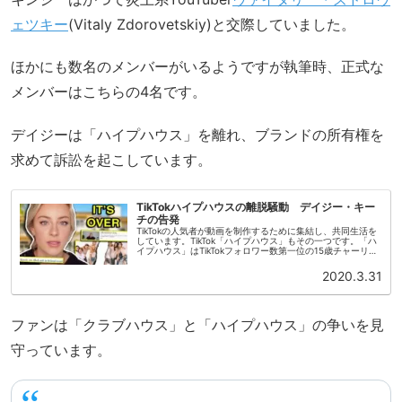
ェツキー
(Vitaly Zdorovetskiy)と交際していました。
ほかにも数名のメンバーがいるようですが執筆時、正式な
メンバーはこちらの4名です。
デイジーは「ハイプハウス」を離れ、ブランドの所有権を
求めて訴訟を起こしています。
TikTokハイプハウスの離脱騒動 デイジー・キー
チの告発
TikTokの人気者が動画を制作するために集結し、共同生活を
しています。TikTok「ハイプハウス」もその一つです。「ハ
イプハウス」はTikTokフォロワー数第一位の15歳チャーリ
ー・ダミリオが所属していることで話題になりました。「ハ
イプハ...
2020.3.31
ファンは「クラブハウス」と「ハイプハウス」の争いを見
守っています。