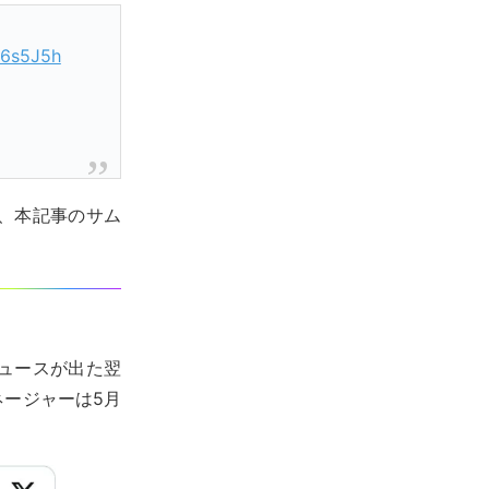
J6s5J5h
、本記事のサム
。
ュースが出た翌
ージャーは5月