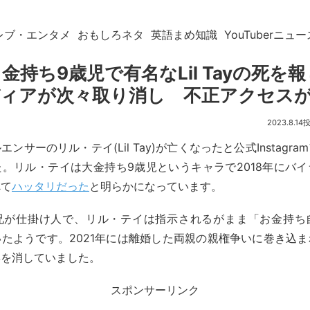
レブ・エンタメ
おもしろネタ
英語まめ知識
YouTuberニュー
金持ち9歳児で有名なLil Tayの死を
ィアが次々取り消し 不正アクセス
2023.8.14
ンサーのリル・テイ(Lil Tay)が亡くなったと公式Instagr
。リル・テイは大金持ち9歳児というキャラで2018年にバ
べて
ハッタリだった
と明らかになっています。
兄が仕掛け人で、リル・テイは指示されるがまま「お金持ち
たようです。2021年には離婚した両親の親権争いに巻き込
姿を消していました。
スポンサーリンク