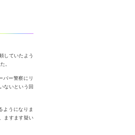
頼していたよう
した。
ーバー警察にリ
いないという回
るようになりま
、ますます疑い