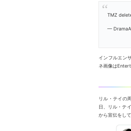
TMZ delete
— DramaAl
インフルエン
ネ画像はEnte
リル・テイの
日、リル・テ
から宣伝をし