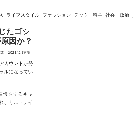
ス
ライフスタイル
ファッション
テック・科学
社会・政治
報じたゴシ
が原因か？
2023.12.3
amアカウントが発
イラルになってい
自慢をするキャ
まれ、リル・テイ