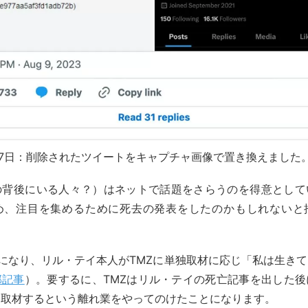
月27日：削除されたツイートをキャプチャ画像で置き換えました
の背後にいる人々？）はネットで話題をさらうのを得意として
め、注目を集めるために死去の発表をしたのかもしれないと
日になり、リル・テイ本人がTMZに単独取材に応じ「私は生き
部記事
）。要するに、TMZはリル・テイの死亡記事を出した
に取材するという離れ業をやってのけたことになります。