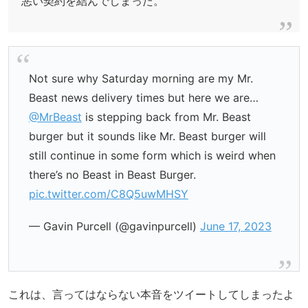
悪い契約を結んでしまった。
Not sure why Saturday morning are my Mr.
Beast news delivery times but here we are…
@MrBeast
is stepping back from Mr. Beast
burger but it sounds like Mr. Beast burger will
still continue in some form which is weird when
there’s no Beast in Beast Burger.
pic.twitter.com/C8Q5uwMHSY
— Gavin Purcell (@gavinpurcell)
June 17, 2023
これは、言ってはならない本音をツイートしてしまったよ