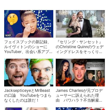
フェイスブックの新記録、
『セリング・サンセット』
ルイヴィトンのショーに
のChristine Quinnのウェデ
YouTuber、出会い系アプリ
ィングドレスをそっくりい
を削除などYouTuberニュー
ただきたいトリシャ・ペイ
ス
タス？
JacksepticeyeとMrBeast
James Charlesが元プロデ
の口論 YouTubeをつまら
ューサーに訴えられた理
なくしたのは誰だ！
由 パワハラ？不当解雇？
元プロデューサーは信用で
きない？