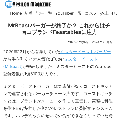
Home
新着
記事一覧
YouTuber一覧
コスメ
炎上
セ
MrBeastバーガーが終了か？ これからはチ
ョコブランドFeastablesに注力
2023.6.21
2024.2.25
2020年12月から営業していた
ミスタービーストバーガー
から手を引くと大人気YouTuber
ミスタービースト
(MrBeast)
が発表しました。ミスタービーストのYouTube
登録者数は1億6100万人です。
ミスタービーストバーガーは実店舗がなくゴーストキッチ
ンで運営されるバーガーチェーン店です。ゴーストキッチ
ンとは、ブランドがメニューを作って宣伝し、実際に料理
を作るのは契約した各地のレストランに委託するシステム
です。パンデミックのせいで外食ができなくなっていた時