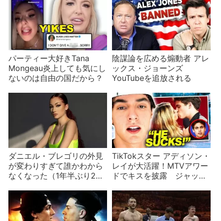
パーティー大好きTana
陰謀論を広める煽動者 アレ
Mongeau炎上しても気にし
ックス・ジョーンズ
ないのは自由の国だから？
YouTubeを追放される
ダニエル・ブレゴリの外見
TikTokスター アディソン・
が変わりすぎて誰かわから
レイが大活躍！MTVアワー
なくなった（1年半ぶり2回
ドでキスを披露 ジャッ
目）
ク・ハーロウとの仲は本
当？