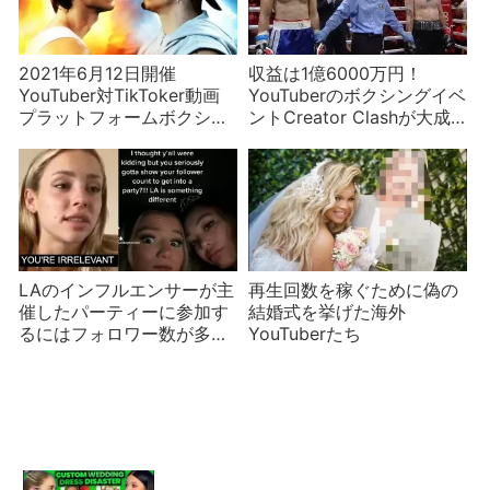
2021年6月12日開催
収益は1億6000万円！
YouTuber対TikToker動画
YouTuberのボクシングイベ
プラットフォームボクシン
ントCreator Clashが大成
グ対決の結果！
功だった
LAのインフルエンサーが主
再生回数を稼ぐために偽の
催したパーティーに参加す
結婚式を挙げた海外
るにはフォロワー数が多く
YouTuberたち
ないといけない？