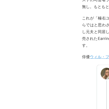
無し。もとも
これが「極右
らではと思わ
し元夫と同居し
売されたEarr
す。
俳優
ウィル・