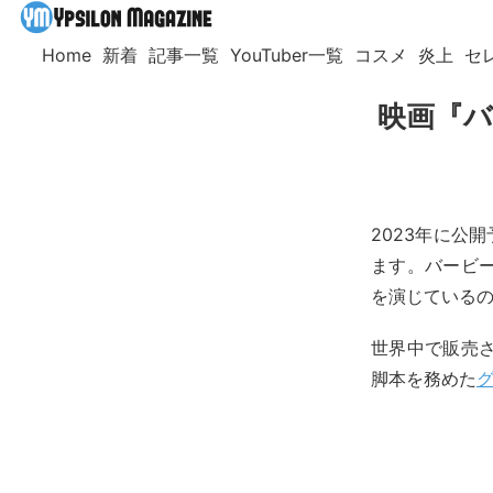
Home
新着
記事一覧
YouTuber一覧
コスメ
炎上
セ
映画『バ
2023年に公
ます。バービ
を演じている
世界中で販売
脚本を務めた