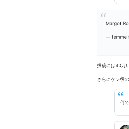
Margot Rob
— femme f
投稿には40万
さらにケン役
何