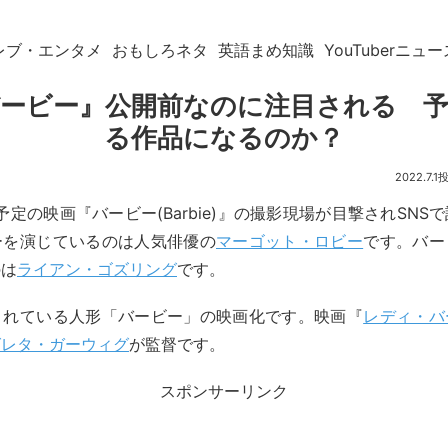
レブ・エンタメ
おもしろネタ
英語まめ知識
YouTuberニュー
ービー』公開前なのに注目される 
る作品になるのか？
2022.7.1
開予定の映画『バービー(Barbie)』の撮影現場が目撃されSNS
ーを演じているのは人気俳優の
マーゴット・ロビー
です。バー
のは
ライアン・ゴズリング
です。
されている人形「バービー」の映画化です。映画『
レディ・バ
グレタ・ガーウィグ
が監督です。
スポンサーリンク