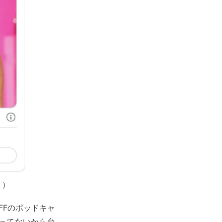
。）
FFのポッドキャ
ってないから台