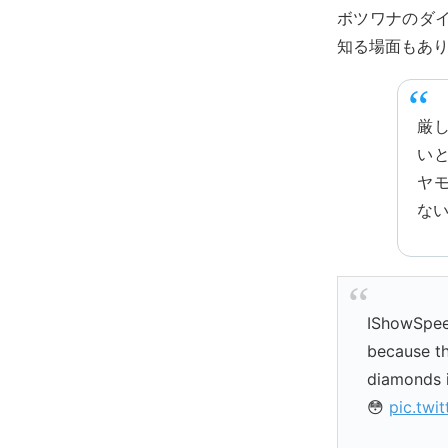
ボツワナのダ
知る場面もあ
厳
い
ヤ
な
IShowSpee
because th
diamonds i
😳
pic.twi