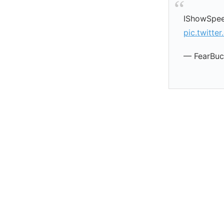
IShowSpeed
pic.twitt
— FearBuc