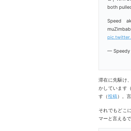
both pull
Speed a
muZimba
pic.twitt
— Speedy
滞在に先駆け
かしています
す（
投稿
）。
それでもどこ
マーと言える