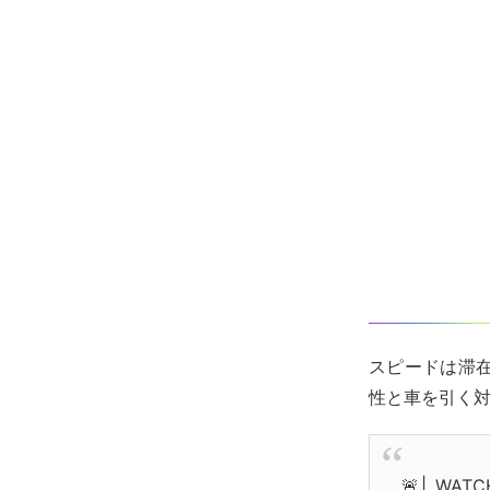
スピードは滞
性と車を引く
🚨| WATCH