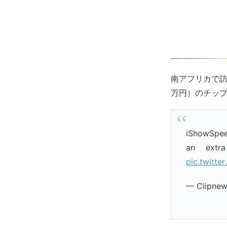
南アフリカで訪
万円）のチッ
iShowSpeed
an extr
pic.twitt
— Clipnew