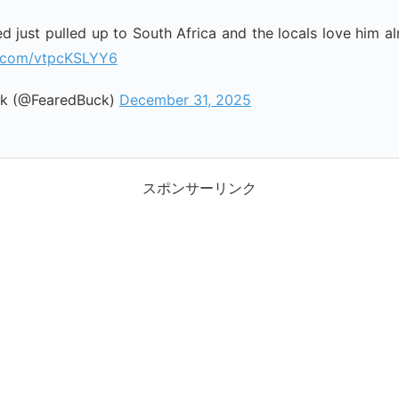
 just pulled up to South Africa and the locals love him a
er.com/vtpcKSLYY6
k (@FearedBuck)
December 31, 2025
スポンサーリンク