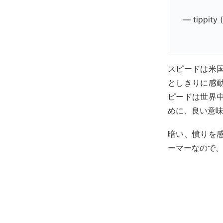
— tippity 
スピードは米
としきりに感
ピードは世界
めに、良い意
暗い、憤りを
ーマーなので