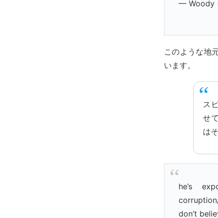
— Woody 
このような地
います。
ス
せ
は
he’s exp
corruption/
don’t beli