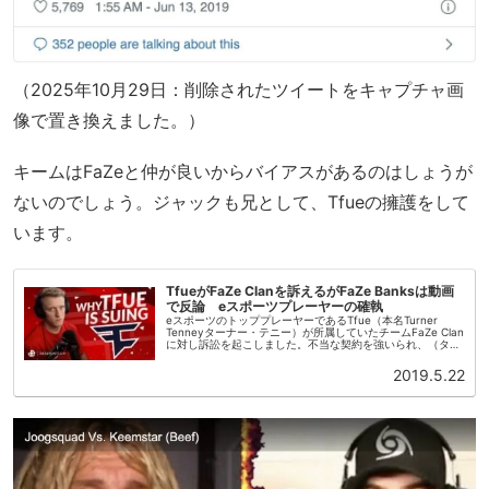
（2025年10月29日：削除されたツイートをキャプチャ画
像で置き換えました。）
キームはFaZeと仲が良いからバイアスがあるのはしょうが
ないのでしょう。ジャックも兄として、Tfueの擁護をして
います。
TfueがFaZe Clanを訴えるがFaZe Banksは動画
で反論 eスポーツプレーヤーの確執
eスポーツのトッププレーヤーであるTfue（本名Turner
Tenneyターナー・テニー）が所属していたチームFaZe Clan
に対し訴訟を起こしました。不当な契約を強いられ、（ター
ナーが未成年の時）飲酒や違法ギャンブルをするようにそそ
の...
2019.5.22