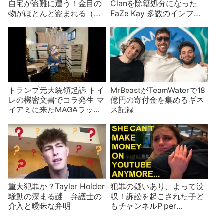
自宅が盗難に遭う！金目の
Clanを除籍処分になった
物がほとんど盗まれる（訂
FaZe Kay 多数のインフル
正あり）
エンサーが関わった可能性
も
トランプ元大統領起訴 トイ
MrBeastがTeamWaterで18
レの機密文書でコラ発生 マ
億円の寄付金を集めるギネ
イアミに来たMAGAラッパ
ス記録
ーとO. J. シンプソンの見解
重大犯罪か？Tayler Holder
犯罪の疑いあり、よって没
騒動の深まる謎 弁護士の
収！訴訟を起こされた子ど
介入と曖昧な弁明
もチャンネルPiper
Rockelleのチャンネルが非