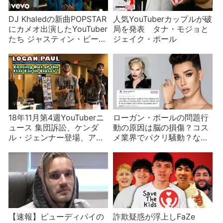
DJ Khaledの新曲POPSTAR
人気YouTuberカップルが破
にカメオ出演したYouTuber
局を発表 タナ・モジョと
たち ジャスティン・ビーバ
ジェイク・ポール
ーも
18年11月第4週YouTuberニ
ローガン・ポールの問題行
ュース 集団訴訟、ケンダ
動の原因は脳の損傷？コス
ル・ジェンナー登場、アカ
メ業界でパクリ騒動？など
ウント停止など
YouTuberニュース
【速報】ピューディパイの
詐欺疑惑が浮上しFaZe