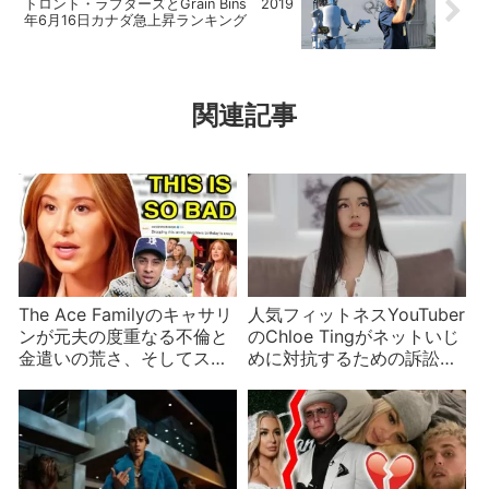
トロント・ラプターズとGrain Bins 2019
年6月16日カナダ急上昇ランキング
関連記事
The Ace Familyのキャサリ
人気フィットネスYouTuber
ンが元夫の度重なる不倫と
のChloe Tingがネットいじ
金遣いの荒さ、そしてスピ
めに対抗するための訴訟を
リチュアル体験を語る
起こす