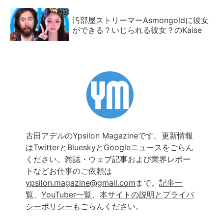
汚部屋ストリーマーAsmongoldに彼女
ができる？いじられる彼女？のKaise
古田アデルのYpsilon Magazineです。更新情報
は
Twitter
と
Bluesky
と
Googleニュース
をごらん
ください。雑誌・ウェブ記事および業界レポー
トなどお仕事のご依頼は
ypsilon.magazine@gmail.com
まで。
記事一
覧
、
YouTuber一覧
、
本サイトの説明とプライバ
シーポリシー
もごらんください。