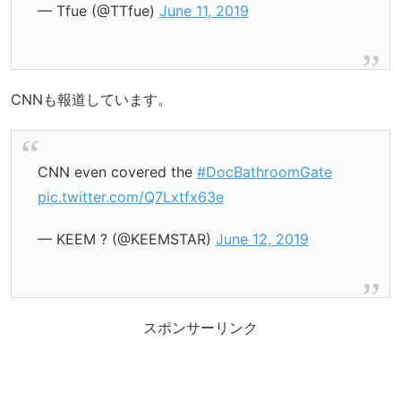
— Tfue (@TTfue)
June 11, 2019
CNNも報道しています。
CNN even covered the
#DocBathroomGate
pic.twitter.com/Q7Lxtfx63e
— KEEM ? (@KEEMSTAR)
June 12, 2019
スポンサーリンク