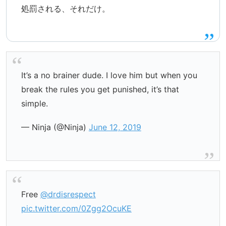
処罰される、それだけ。
It’s a no brainer dude. I love him but when you
break the rules you get punished, it’s that
simple.
— Ninja (@Ninja)
June 12, 2019
Free
@drdisrespect
pic.twitter.com/0Zgg2OcuKE