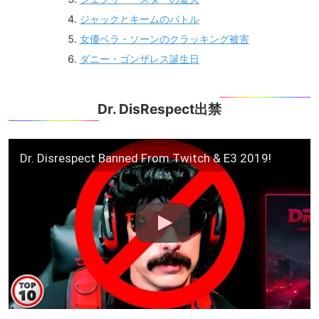
ジャックとキームのバトル
女優ベラ・ソーンのクラッキング被害
ダニー・ゴンザレス誕生日
Dr. DisRespect出禁
Dr. Disrespect Banned From Twitch & E3 2019!