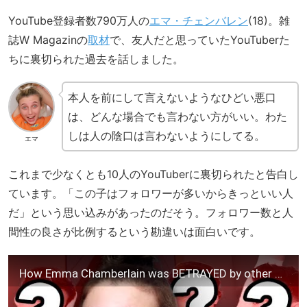
YouTube登録者数790万人の
エマ・チェンバレン
(18)。雑
誌W Magazinの
取材
で、友人だと思っていたYouTuberた
ちに裏切られた過去を話しました。
本人を前にして言えないようなひどい悪口
は、どんな場合でも言わない方がいい。わた
しは人の陰口は言わないようにしてる。
エマ
これまで少なくとも10人のYouTuberに裏切られたと告白し
ています。「この子はフォロワーが多いからきっといい人
だ」という思い込みがあったのだそう。フォロワー数と人
間性の良さが比例するという勘違いは面白いです。
How Emma Chamberlain was BETRAYED by other YouTubers