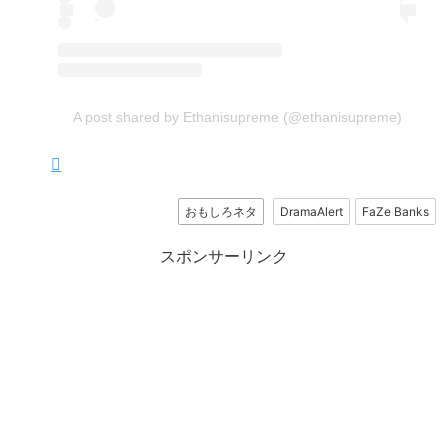
A post shared by Ethanisupreme (@ethanisupreme)
おもしろネタ
DramaAlert
FaZe Banks
スポンサーリンク