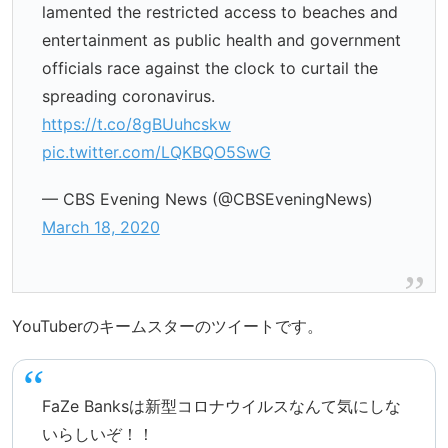
lamented the restricted access to beaches and
entertainment as public health and government
officials race against the clock to curtail the
spreading coronavirus.
https://t.co/8gBUuhcskw
pic.twitter.com/LQKBQO5SwG
— CBS Evening News (@CBSEveningNews)
March 18, 2020
YouTuberのキームスターのツイートです。
FaZe Banksは新型コロナウイルスなんて気にしな
いらしいぞ！！