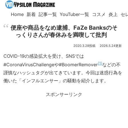
Home
新着
記事一覧
YouTuber一覧
コスメ
炎上
セ
便座や商品をなめ逮捕、FaZe Banksのそ
っくりさんが春休みを満喫して批判
2020.3.28
2026.5.24
COVID-19の感染拡大を受け、SNSでは
1
#CoronaVirusChallengeや#BoomerRemover
などの不
謹慎なハッシュタグが出てきています。今回は迷惑行為を
働いた「インフルエンサー」の騒動を紹介します。
スポンサーリンク