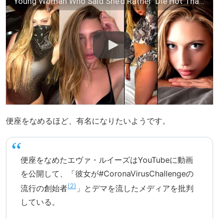
Young Woman Who Said She’d Rather ‘Die Hot Than Live Ugly’ Gives Update
便座をなめるほど、有名になりたいようです。
便座をなめたエヴァ・ルイーズはYouTubeに動画
を公開して、「彼女が#CoronaVirusChallengeの
2
流行の創始者
」とデマを流したメディアを批判
している。