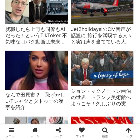
就職したら上司も同僚もAI
Jet2holidays!のCM音声が
だった！というTikToker 不
話題に 旅行を満喫する人々
気味な口パク動画は未来な
と実は声を当てている人
のか？
ジョン・マクノートン画伯
なんで田原市？ 恥ずかし
の世界 トランプ美術館へ
いTシャツとタトゥーの漢
ようこそ！久しぶりの実家
字を紹介
に妙な絵
メニュー
ホーム
シェア
フォロー
検索
トップ