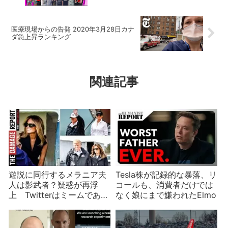
医療現場からの告発 2020年3月28日カナ
ダ急上昇ランキング
関連記事
遊説に同行するメラニア夫
Tesla株が記録的な暴落、リ
人は影武者？疑惑が再浮
コールも、消費者だけでは
上 Twitterはミームであふ
なく娘にまで嫌われたElmo
れる