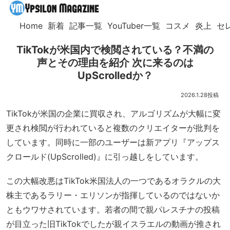
Home
新着
記事一覧
YouTuber一覧
コスメ
炎上
セ
TikTokが米国内で検閲されている？不満の
声とその理由を紹介 次に来るのは
UpScrolledか？
2026.1.28
TikTokが米国の企業に買収され、アルゴリズムが大幅に変
更され検閲が行われていると複数のクリエイターが批判を
しています。同時に一部のユーザーは新アプリ『アップス
クロールド(UpScrolled)』に引っ越しをしています。
この大幅改悪はTikTok米国法人の一つであるオラクルの大
株主であるラリー・エリソンが指揮しているのではないか
ともウワサされています。若者の間で親パレスチナの投稿
が目立った旧TikTokでしたが親イスラエルの動画が推され