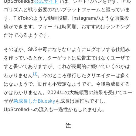
UpScrolledは
公式サイト
では、シャドウバンをせず、アル
ゴリズムと戦う必要のないプラットフォームと謳っていま
す。TikTokのような動画投稿、Instagramのような画像投
稿ができます。フィードは時間順、おすすめはランキング
だけであるようです。
そのほか、SNS中毒にならないようにログオフする仕組み
を作っているとか、ターゲットは広告主ではなくユーザで
すと書いてありますが、これが長期的に続いていくのかは
1
わかりません
。今のところ移行したクリエイターは多く
はないようで、動作も不安定なようです。今後急成長する
かはわかりません。2024年の大統領選の結果を受けてユー
ザが
急成長したBluesky
も成長は頭打ちですし、
UpScrolledへの流入も一過性かもしれません。
注