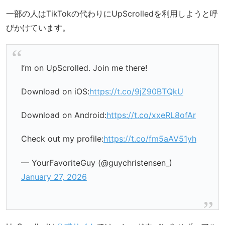
一部の人はTikTokの代わりにUpScrolledを利用しようと呼
びかけています。
I’m on UpScrolled. Join me there!
Download on iOS:
https://t.co/9jZ90BTQkU
Download on Android:
https://t.co/xxeRL8ofAr
Check out my profile:
https://t.co/fm5aAV51yh
— YourFavoriteGuy (@guychristensen_)
January 27, 2026