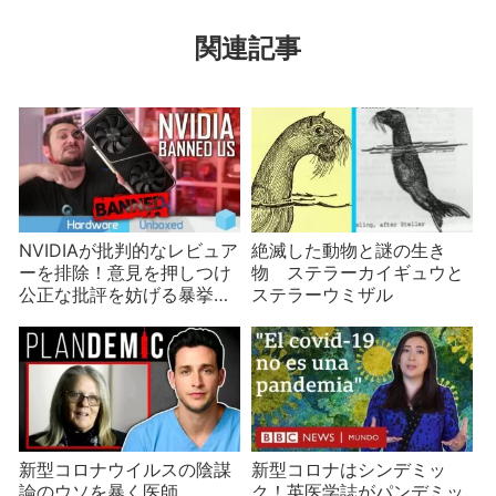
関連記事
NVIDIAが批判的なレビュア
絶滅した動物と謎の生き
ーを排除！意見を押しつけ
物 ステラーカイギュウと
公正な批評を妨げる暴挙に
ステラーウミザル
批判が集まる
新型コロナウイルスの陰謀
新型コロナはシンデミッ
論のウソを暴く医師
ク！英医学誌がパンデミッ