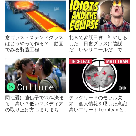
日アメリカ急上昇ピックア
ップ
窓ガラス・ステンドグラス
北米で皆既日食 神のしる
はどうやって作る？ 動画
しだ！日食グラスは陰謀
でみる製造工程
だ！いやリコールだ！で目
が痛い人続出
同性愛は遺伝子で25%決ま
テックリードのモラル欠
る 高い？低い？メディア
如 個人情報を晒した意識
の取り上げ方もまちまち
高いエリートTechleadと
Matt Tran