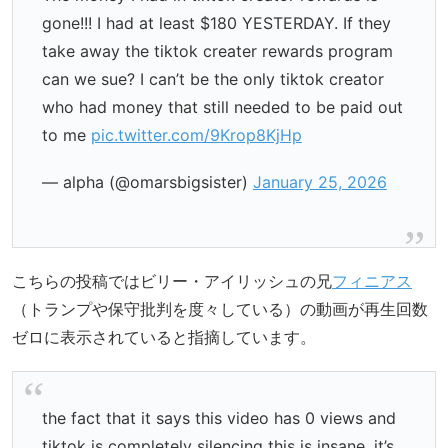
gone!!! I had at least $180 YESTERDAY. If they
take away the tiktok creater rewards program
can we sue? I can’t be the only tiktok creator
who had money that still needed to be paid out
to me
pic.twitter.com/9Krop8KjHp
— alpha (@omarsbigsister)
January 25, 2026
こちらの投稿ではビリー・アイリッシュの兄
フィニアス
（トランプや保守批判を度々している）の動画が再生回数
ゼロに表示されていると指摘しています。
the fact that it says this video has 0 views and
tiktok is completely silencing this is insane. it’s