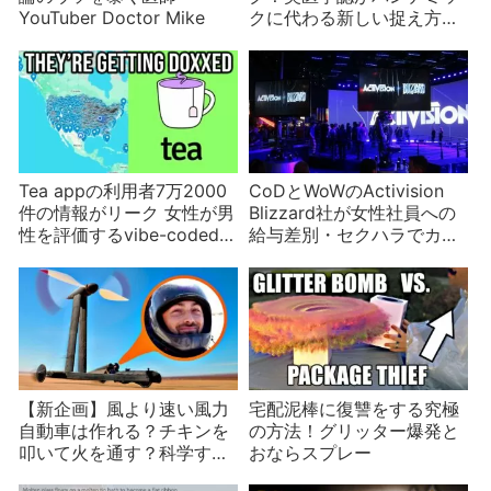
YouTuber Doctor Mike
クに代わる新しい捉え方を
提唱
Tea appの利用者7万2000
CoDとWoWのActivision
件の情報がリーク 女性が男
Blizzard社が女性社員への
性を評価するvibe-codedア
給与差別・セクハラでカリ
プリの問題
フォルニア州当局に訴えら
れる
【新企画】風より速い風力
宅配泥棒に復讐をする究極
自動車は作れる？チキンを
の方法！グリッター爆発と
叩いて火を通す？科学する
おならスプレー
心をくすぐる2021年5月30