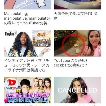
Manipulating,
天気予報で学ぶ英語(1) 温
manipulative, manipulator
度
の意味は？YouTuberの英語
(12)
インディアナ州民・マサチ
YouTuberの英語(6)
ューセッツ州民・ノースカ
clickbaitの意味は？
ロライナ州民は英語でなん
て言う？