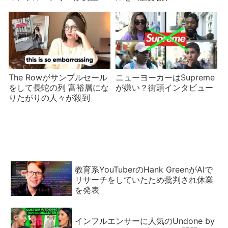
見学用のクリーンな工場だ
け見せられていた？
The Rowがサンプルセール
ニューヨーカーはSupreme
をして長蛇の列 富裕層にな
が嫌い？街頭インタビュー
りたがりの人々が殺到
教育系YouTuberのHank GreenがAIで
リサーチをしていたため批判され休業
を発表
インフルエンサーに人気のUndone by