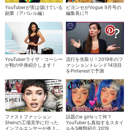
YouTuberが実は儲けている
ビヨンセがVogue 9月号の
副業（アパレル編）
編集長に⁈
YouTuberライザ・コーシー
流行を先取り！2019年のフ
が鞄の中身紹介します！
ァッショントレンド14項目
をPinterestで予測
ファストファッション
話題のe girlsって何？
Sheinの工場見学に行った
YouTuberも真似するスタイ
インフルエンサーが炎上
ルを5種類紹介 2019