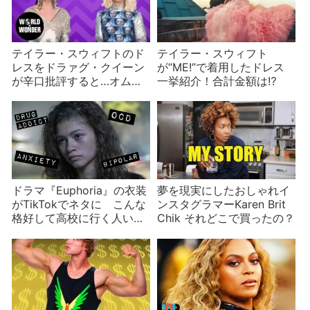
テイラー・スウィフトのド
テイラー・スウィフト
レスをドラァグ・クイーン
が“ME!”で着用したドレス
が辛口批評すると…オム
一挙紹介！合計金額は⁉︎
ツ⁉︎
ドラマ『Euphoria』の衣装
夢を現実にしたおしゃれイ
がTikTokでネタに こんな
ンスタグラマーKaren Brit
格好して高校に行く人いる
Chik それどこで買ったの？
の？