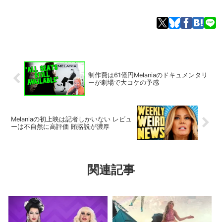
制作費は61億円Melaniaのドキュメンタリ
ーが劇場で大コケの予感
Melaniaの初上映は記者しかいない レビュ
ーは不自然に高評価 賄賂説が濃厚
関連記事