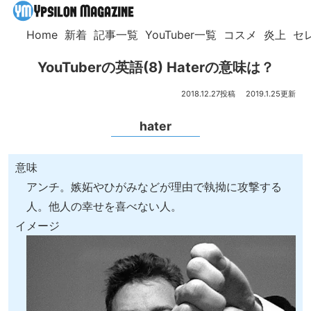
Home
新着
記事一覧
YouTuber一覧
コスメ
炎上
セ
YouTuberの英語(8) Haterの意味は？
2018.12.27
2019.1.25
hater
意味
アンチ。嫉妬やひがみなどが理由で執拗に攻撃する
人。他人の幸せを喜べない人。
イメージ