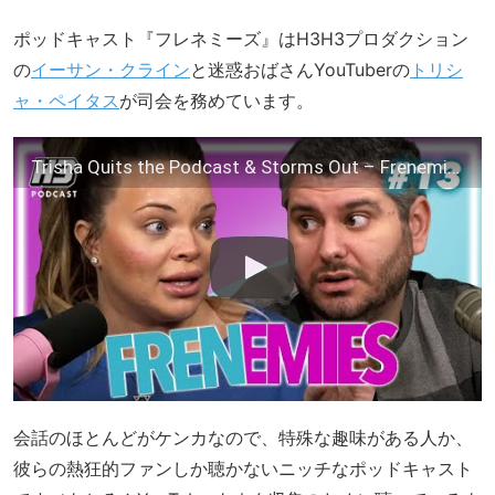
ポッドキャスト『フレネミーズ』はH3H3プロダクション
の
イーサン・クライン
と迷惑おばさんYouTuberの
トリシ
ャ・ペイタス
が司会を務めています。
Trisha Quits the Podcast & Storms Out – Frenemies #13
会話のほとんどがケンカなので、特殊な趣味がある人か、
彼らの熱狂的ファンしか聴かないニッチなポッドキャスト