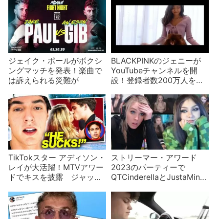
ジェイク・ポールがボクシ
BLACKPINKのジェニーが
ングマッチを発表！楽曲で
YouTubeチャンネルを開
は訴えられる災難が
設！登録者数200万人を突
破
TikTokスター アディソン・
ストリーマー・アワード
レイが大活躍！MTVアワー
2023のパーティーで
ドでキスを披露 ジャッ
QTCinderellaとJustaMinx
ク・ハーロウとの仲は本
がケンカ
当？