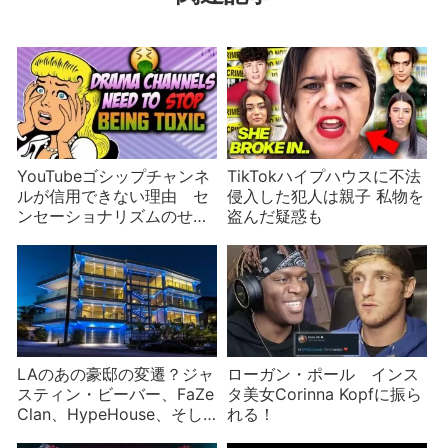
YouTubeゴシップチャンネ
TikTokハイプハウスに不法
ルが信用できない理由 セ
侵入した犯人は親子 私物を
ンセーショナリズムのせい
盗んだ疑惑も
で見逃される犯罪
LAのあの豪邸の変遷？ジャ
ローガン・ポール インス
スティン・ビーバー、FaZe
タ美女Corinna Kopfに振ら
Clan、HypeHouse、そし
れる！
てリハビリ施設に