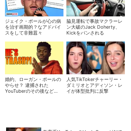
ジェイク・ポールが心の病
脇見運転で事故マクラーレ
を治す画期的？なアドバイ
ン大破のJack Doherty、
スをして非難囂々
Kickをバンされる
婚約、ローガン・ポールの
人気TikTokerチャーリー・
やらせ？ 逮捕された
ダミリオとアディソン・レ
YouTuberのその後など
イが体型批判に反撃
YouTuberニュース