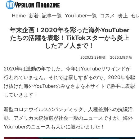
Home
新着
記事一覧
YouTuber一覧
コスメ
炎上
セ
年末企画！2020年を彩った海外YouTuber
たちの活躍を表彰！TikTokスターから炎上
したアノ人まで！
2020.12.29
2025.1.19
2020年は激動の年でした。今年はYouTubeリワインドが
行われていません。それでは寂しすぎるので、2020年を駆
け抜けた海外YouTuberのみなさまを本サイトで勝手に表彰
していきます！
新型コロナウイルスのパンデミック、人種差別への抗議活
動、アメリカ大統領選が社会一般のニュースですが、海外
YouTuberのニュースも大いに賑わいました！