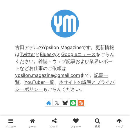
古田アデルのYpsilon Magazineです。更新情報
は
Twitter
と
Bluesky
と
Googleニュース
をごらん
ください。雑誌・ウェブ記事および業界レポー
トなどお仕事のご依頼は
ypsilon.magazine@gmail.com
まで。
記事一
覧
、
YouTuber一覧
、
本サイトの説明とプライバ
シーポリシー
もごらんください。
カテゴリー
メニュー
ホーム
シェア
フォロー
検索
トップ