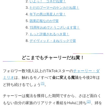
いよっ！ コネだね賞！
ただのブーマーのケンカだね賞！
年下の男は異星人だ賞！
因果応報なのか!?賞
15周年おめでとうございます賞！
もっと評価されるべき賞！
デイヴィッド・まねリックで賞
どこまでもチャーリーだね賞！
フォロワー数1億人以上のTikTokスターの
チャーリー・ダ
ミリオ
は、触れるモノすべて
金に変える魔法
を今後2年ほ
1
ど持ち続けるでしょう
。
チャーリーは魔法を獲得した期間ですから、さほど面白く
2
もない自分の家族のリアリティ番組をHuluに持ち
、姉を