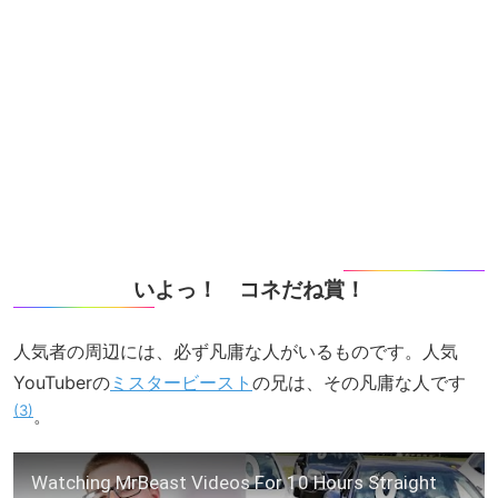
いよっ！ コネだね賞！
人気者の周辺には、必ず凡庸な人がいるものです。人気
YouTuberの
ミスタービースト
の兄は、その凡庸な人です
3
。
Watching MrBeast Videos For 10 Hours Straight