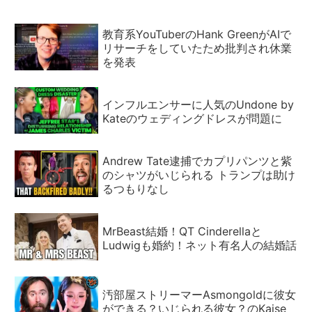
教育系YouTuberのHank GreenがAIで
リサーチをしていたため批判され休業
を発表
インフルエンサーに人気のUndone by
Kateのウェディングドレスが問題に
Andrew Tate逮捕でカプリパンツと紫
のシャツがいじられる トランプは助け
るつもりなし
MrBeast結婚！QT Cinderellaと
Ludwigも婚約！ネット有名人の結婚話
汚部屋ストリーマーAsmongoldに彼女
ができる？いじられる彼女？のKaise