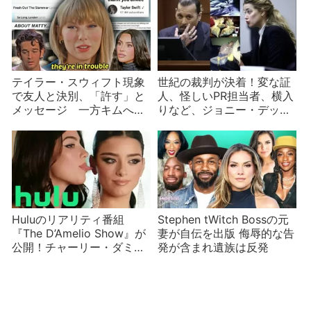
テイラー・スウィフト現象
世紀の裁判が決着！変な証
で友人と決別、「許す」と
人、怪しいPR担当者、横入
メッセージ 一方キムへの
りなど、ジョニー・デップ
恨みが歌に
対アンバー・ハードの名誉
毀損訴訟は話題盛りだくさ
ん
Huluのリアリティ番組
Stephen tWitch Bossの元
『The D’Amelio Show』が
妻が自伝を出版 侮辱的な告
公開！チャーリー・ダミリ
発が含まれ遺族は反発
オのリアルな生活？