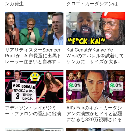
ンカ発生！
クロエ・カーダシアンは無
視か
リアリティスターSpencer
Kai CenatがKanye Ye
PrattがL.A.市長選に出馬ト
Westのアパレルを試着して
レーラー住まいと自称する
ケンカに サイズが大きす
も高級ホテル暮らしだった
ぎるパンツ
アディソン・レイがジミ
All’s Fairのキム・カーダシ
ー・ファロンの番組に出演
アンの演技がヒドイと話題
になるも320万視聴される