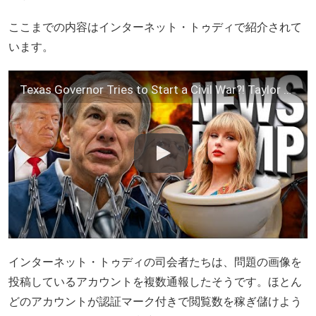
ここまでの内容はインターネット・トゥディで紹介されて
います。
Texas Governor Tries to Start a Civil War?! Taylor Swift's Horrific A.I. Dilemma – News Dump
インターネット・トゥディの司会者たちは、問題の画像を
投稿しているアカウントを複数通報したそうです。ほとん
どのアカウントが認証マーク付きで閲覧数を稼ぎ儲けよう