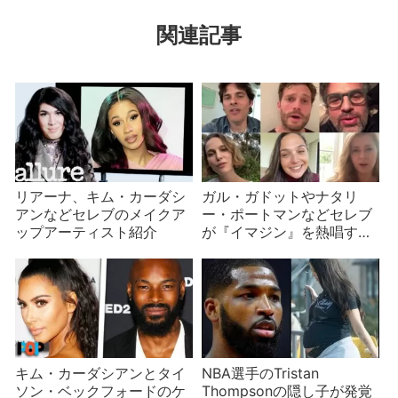
関連記事
リアーナ、キム・カーダシ
ガル・ガドットやナタリ
アンなどセレブのメイクア
ー・ポートマンなどセレブ
ップアーティスト紹介
が『イマジン』を熱唱する
動画を公開するも冷ややか
な反応
キム・カーダシアンとタイ
NBA選手のTristan
ソン・ベックフォードのケ
Thompsonの隠し子が発覚