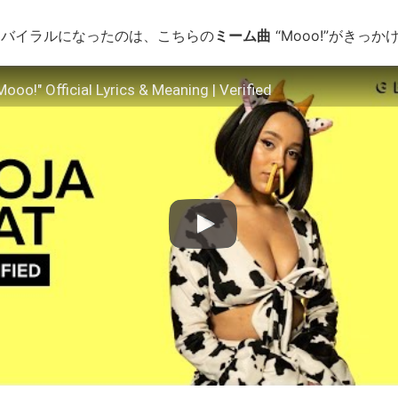
にバイラルになったのは、こちらの
ミーム曲
“Mooo!”がきっか
Mooo!" Official Lyrics & Meaning | Verified