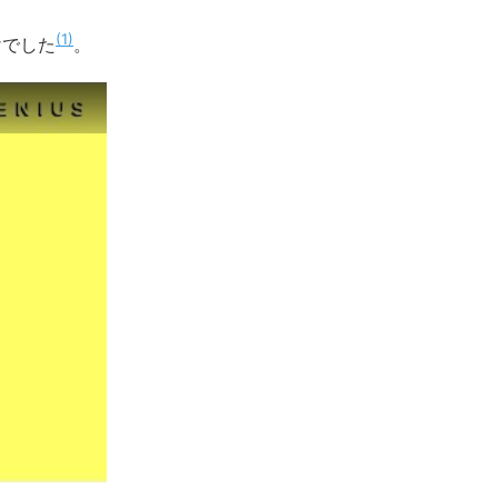
1
けでした
。