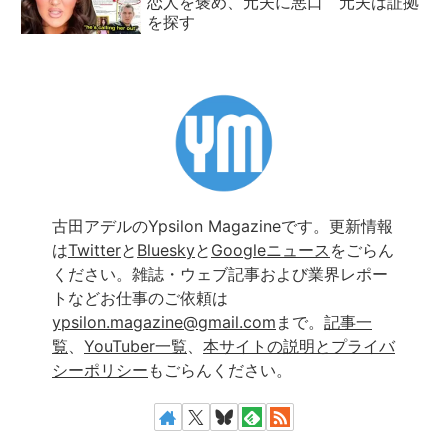
恋人を褒め、元夫に悪口 元夫は証拠
を探す
古田アデルのYpsilon Magazineです。更新情報
は
Twitter
と
Bluesky
と
Googleニュース
をごらん
ください。雑誌・ウェブ記事および業界レポー
トなどお仕事のご依頼は
ypsilon.magazine@gmail.com
まで。
記事一
覧
、
YouTuber一覧
、
本サイトの説明とプライバ
シーポリシー
もごらんください。