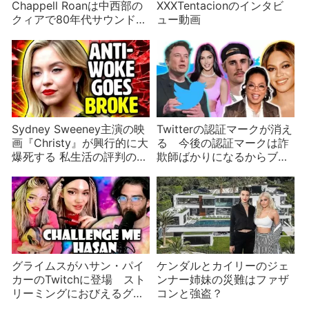
Chappell Roanは中西部の
XXXTentacionのインタビ
クィアで80年代サウンドの
ュー動画
プリンセス
Sydney Sweeney主演の映
Twitterの認証マークが消え
画『Christy』が興行的に大
る 今後の認証マークは詐
爆死する 私生活の評判の悪
欺師ばかりになるからブロ
さが要因？
ックすべき？
グライムスがハサン・パイ
ケンダルとカイリーのジェ
カーのTwitchに登場 スト
ンナー姉妹の災難はファザ
リーミングにおびえるグラ
コンと強盗？
イムス