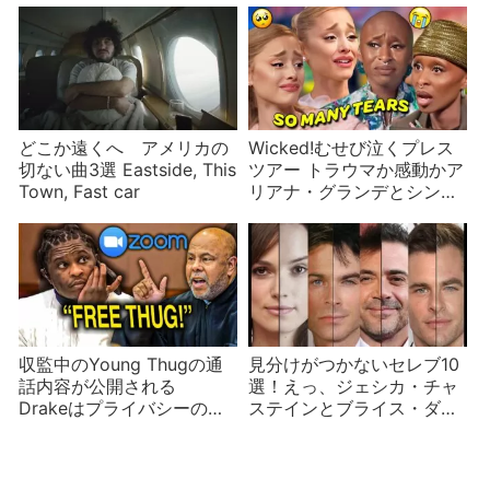
どこか遠くへ アメリカの
Wicked!むせび泣くプレス
切ない曲3選 Eastside, This
ツアー トラウマか感動かア
Town, Fast car
リアナ・グランデとシンシ
ア・エリヴォ
収監中のYoung Thugの通
見分けがつかないセレブ10
話内容が公開される
選！えっ、ジェシカ・チャ
Drakeはプライバシーの侵
ステインとブライス・ダラ
害と批判
ス・ハワードって別人？