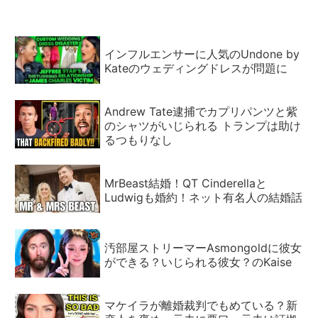
インフルエンサーに人気のUndone by
Kateのウェディングドレスが問題に
Andrew Tate逮捕でカプリパンツと紫
のシャツがいじられる トランプは助け
るつもりなし
MrBeast結婚！QT Cinderellaと
Ludwigも婚約！ネット有名人の結婚話
汚部屋ストリーマーAsmongoldに彼女
ができる？いじられる彼女？のKaise
マケイラが離婚裁判でもめている？新