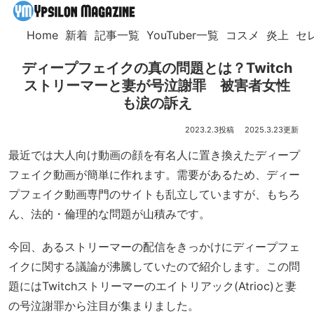
Home
新着
記事一覧
YouTuber一覧
コスメ
炎上
セ
ディープフェイクの真の問題とは？Twitch
ストリーマーと妻が号泣謝罪 被害者女性
も涙の訴え
2023.2.3
2025.3.23
最近では大人向け動画の顔を有名人に置き換えたディープ
フェイク動画が簡単に作れます。需要があるため、ディー
プフェイク動画専門のサイトも乱立していますが、もちろ
ん、法的・倫理的な問題が山積みです。
今回、あるストリーマーの配信をきっかけにディープフェ
イクに関する議論が沸騰していたので紹介します。この問
題にはTwitchストリーマーのエイトリアック(Atrioc)と妻
の号泣謝罪から注目が集まりました。