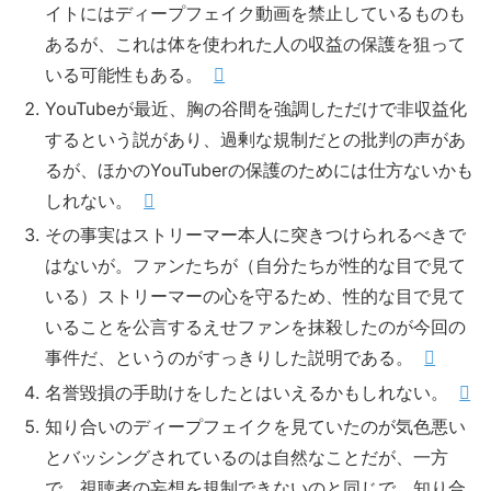
イトにはディープフェイク動画を禁止しているものも
あるが、これは体を使われた人の収益の保護を狙って
いる可能性もある。
YouTubeが最近、胸の谷間を強調しただけで非収益化
するという説があり、過剰な規制だとの批判の声があ
るが、ほかのYouTuberの保護のためには仕方ないかも
しれない。
その事実はストリーマー本人に突きつけられるべきで
はないが。ファンたちが（自分たちが性的な目で見て
いる）ストリーマーの心を守るため、性的な目で見て
いることを公言するえせファンを抹殺したのが今回の
事件だ、というのがすっきりした説明である。
名誉毀損の手助けをしたとはいえるかもしれない。
知り合いのディープフェイクを見ていたのが気色悪い
とバッシングされているのは自然なことだが、一方
で、視聴者の妄想を規制できないのと同じで、知り合