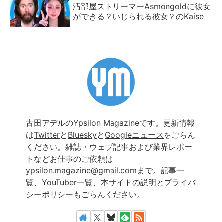
汚部屋ストリーマーAsmongoldに彼女
ができる？いじられる彼女？のKaise
古田アデルのYpsilon Magazineです。更新情報
は
Twitter
と
Bluesky
と
Googleニュース
をごらん
ください。雑誌・ウェブ記事および業界レポー
トなどお仕事のご依頼は
ypsilon.magazine@gmail.com
まで。
記事一
覧
、
YouTuber一覧
、
本サイトの説明とプライバ
シーポリシー
もごらんください。