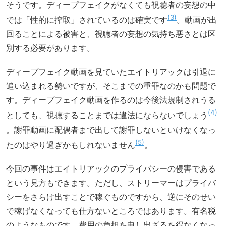
そうです。ディープフェイクがなくても視聴者の妄想の中
3
では「性的に搾取」されているのは確実です
。動画が出
回ることによる被害と、視聴者の妄想の気持ち悪さとは区
別する必要があります。
ディープフェイク動画を見ていたエイトリアックは引退に
追い込まれる勢いですが、そこまでの重罪なのかも問題で
す。ディープフェイク動画を作るのは今後法規制されうる
4
としても、視聴することまでは違法にならないでしょう
。謝罪動画に配偶者まで出して謝罪しないといけなくなっ
5
たのはやり過ぎかもしれないません
。
今回の事件はエイトリアックのプライバシーの侵害である
という見方もできます。ただし、ストリーマーはプライバ
シーをさらけ出すことで稼ぐものですから、逆にそのせい
で稼げなくなっても仕方ないところではあります。有名税
のようなものです。費用の負担を申し出ざるを得なくなっ