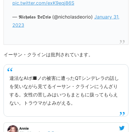
pic.twitter.com/exK9eqj86S
— 𝕹𝖎𝖈𝖍𝖔𝖑𝖆𝖘 𝕯𝖊𝕺𝖗𝖎𝖔 (@nicholasdeorio)
January 31,
2023
イーサン・クラインは批判されています。
違法なAIポ■ノの被害に遭ったQTシンデレラの話し
を笑いながら見てるイーサン・クラインにうんざり
する。女性の苦しみはいつもまともに扱ってもらえ
ない。トラウマがよみがえる。