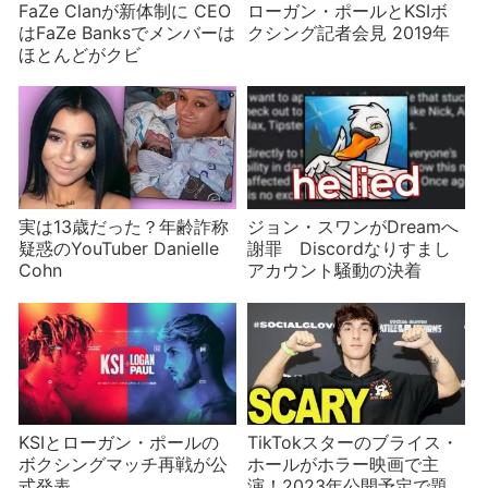
FaZe Clanが新体制に CEO
ローガン・ポールとKSIボ
はFaZe Banksでメンバーは
クシング記者会見 2019年
ほとんどがクビ
実は13歳だった？年齢詐称
ジョン・スワンがDreamへ
疑惑のYouTuber Danielle
謝罪 Discordなりすまし
Cohn
アカウント騒動の決着
KSIとローガン・ポールの
TikTokスターのブライス・
ボクシングマッチ再戦が公
ホールがホラー映画で主
式発表
演！2023年公開予定で題