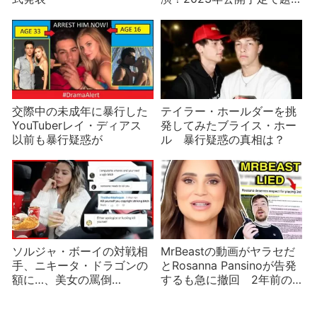
材は「インフルエンサー」
交際中の未成年に暴行した
テイラー・ホールダーを挑
YouTuberレイ・ディアス
発してみたブライス・ホー
以前も暴行疑惑が
ル 暴行疑惑の真相は？
ソルジャ・ボーイの対戦相
MrBeastの動画がヤラセだ
手、ニキータ・ドラゴンの
とRosanna Pansinoが告発
額に…、美女の罵倒
するも急に撤回 2年前の
YouTuberニュース
企画の問題は？