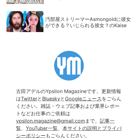
汚部屋ストリーマーAsmongoldに彼女
ができる？いじられる彼女？のKaise
古田アデルのYpsilon Magazineです。更新情報
は
Twitter
と
Bluesky
と
Googleニュース
をごらん
ください。雑誌・ウェブ記事および業界レポー
トなどお仕事のご依頼は
ypsilon.magazine@gmail.com
まで。
記事一
覧
、
YouTuber一覧
、
本サイトの説明とプライバ
シーポリシー
もごらんください。