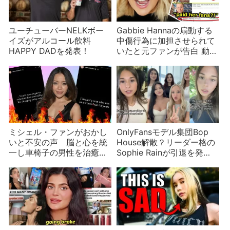
ユーチューバーNELKボー
Gabbie Hannaの扇動する
イズがアルコール飲料
中傷行為に加担させられて
HAPPY DADを発表！
いたと元ファンが告白 動画
証拠つき
ミシェル・ファンがおかし
OnlyFansモデル集団Bop
いと不安の声 脳と心を統
House解散？リーダー格の
一し車椅子の男性を治癒し
Sophie Rainが引退を発
たと主張？
表？