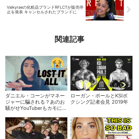
Valkyraeの化粧品ブランドRFLCTが販売停
止を発表 キャンセルされたブランドに
関連記事
ダニエル・コーンがマネー
ローガン・ポールとKSIボ
ジャーに騙される？あのお
クシング記者会見 2019年
騒がせYouTuberもカモにさ
れた過去が