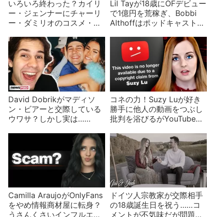
いろいろ終わった？カイリ
Lil Tayが18歳にOFデビュー
ー・ジェンナーにチャーリ
で1億円を荒稼ぎ、Bobbi
ー・ダミリオのコスメ・ア
Althoffはポッドキャストを
パレルブランドが次々終了
やめる、失敗した家族
YouTuber
David Dobrikがマディソ
コネの力！Suzy Luが好き
ン・ビアーと交際している
勝手に他人の動画をつぶし
ウワサ？しかし実は……
批判を浴びるがYouTubeは
苦情を無視か
Camilla AraujoがOnlyFans
ドイツ人宗教家が交際相手
をやめ情報商材屋に転身？
の18歳誕生日を祝う……コ
うさんくさいインフルエン
メントが不気味だが問題は