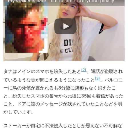
my stalker is back… but so am i: storytime (finally exposing his identity)
2
タナはメインのスマホを紛失したあと
、通話が盗聴され
3
ているような音が聞こえるようになったこと
、バルコニ
ーに鳥の死骸が置かれるも8分後に跡形もなく消えたこ
と、紛失したスマホの番号から元彼に35回も着信があった
こと、ドアに謎のメッセージが残されていたことなどを明
かしています。
ストーカーが自宅に不法侵入したとしか思えない不可解な