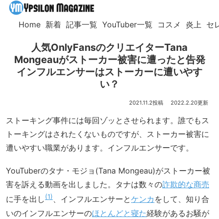
Home
新着
記事一覧
YouTuber一覧
コスメ
炎上
セ
人気OnlyFansのクリエイターTana
Mongeauがストーカー被害に遭ったと告発
インフルエンサーはストーカーに遭いやす
い？
2021.11.2
2022.2.20
ストーキング事件には毎回ゾッとさせられます。誰でもス
トーキングはされたくないものですが、ストーカー被害に
遭いやすい職業があります。インフルエンサーです。
YouTuberのタナ・モジョ(Tana Mongeau)がストーカー被
害を訴える動画を出しました。タナは数々の
詐欺的な商売
1
に手を出し
、インフルエンサーと
ケンカ
をして、知り合
いのインフルエンサーの
ほとんどと寝た
経験があるお騒が