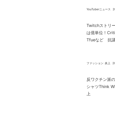
YouTuberニュース
2
Twitchス
は億単位！Criti
Tfueなど 
ファッション
炎上
2
反ワクチン派のCo
シャツThink Whi
上