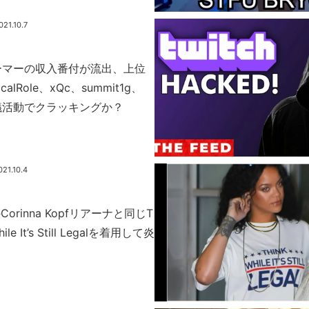
021.10.7
トリーマーの収入番付が流出、上位
calRole、xQc、summit1g、
抗議活動でクラッキングか？
021.10.4
rinna Kopfリアーナと同じT
le It’s Still Legalを着用して炎