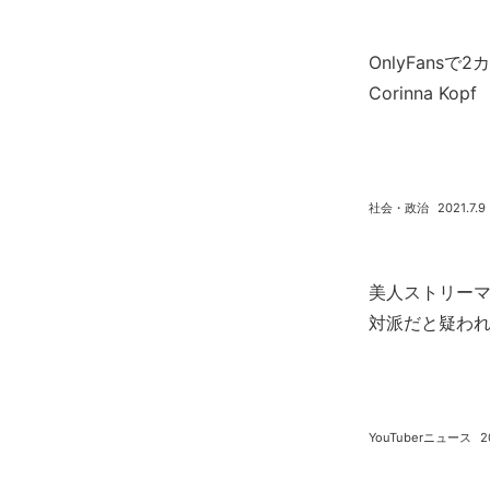
OnlyFansで
Corinna K
社会・政治
2021.7.9
美人ストリーマー
対派だと疑わ
YouTuberニュース
2