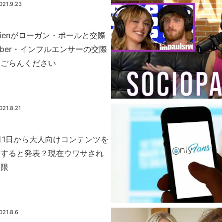
021.9.23
O’Brienがローガン・ポールと交際
uber・インフルエンサーの交際
をごらんください
021.8.21
が10月1日から大人向けコンテンツを
にすると発表？現在ウワサされ
制限
021.8.6