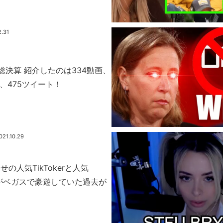
2.31
 総決算 紹介したのは334動画、
、475ツイート！
021.10.29
の人気TikTokerと人気
美女がベガスで豪遊していた過去が