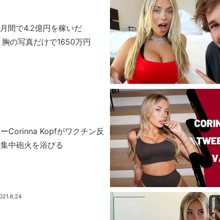
2カ月間で4.2億円を稼いだ
opf 胸の写真だけで1650万円
Corinna Kopfがワクチン反
れ集中砲火を浴びる
021.6.24