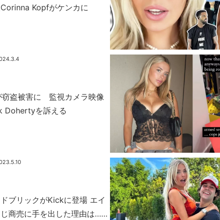
rinna Kopfがケンカに
024.3.4
Kopfが窃盗被害に 監視カメラ映像
 Dohertyを訴える
023.5.10
ドブリックがKickに登場 エイ
じ商売に手を出した理由は……