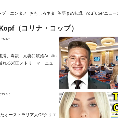
レブ・エンタメ
おもしろネタ
英語まめ知識
YouTuberニュー
na Kopf（コリナ・コップ）
025.12.10
rty逮捕、毒親、元妻に嫉妬Austin
など暴れる米国ストリーマーニュー
025.3.5
たオーストラリア人OFクリエ