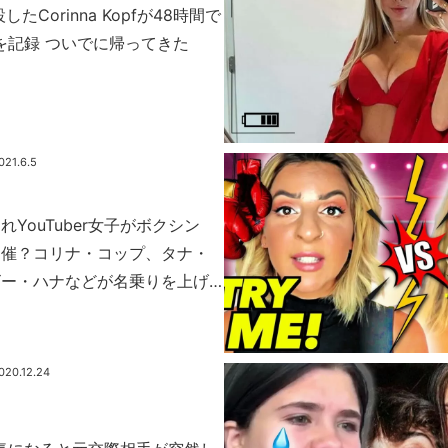
設したCorinna Kopfが48時間で
を記録 ついでに帰ってきた
021.6.5
YouTuber女子がボクシン
開催？コリナ・コップ、タナ・
ビー・ハナなどが名乗りを上げ
020.12.24