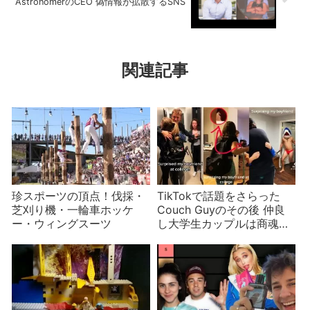
AstronomerのCEO 偽情報が拡散するSNS
関連記事
珍スポーツの頂点！伐採・
TikTokで話題をさらった
芝刈り機・一輪車ホッケ
Couch Guyのその後 仲良
ー・ウィングスーツ
し大学生カップルは商魂た
くましい