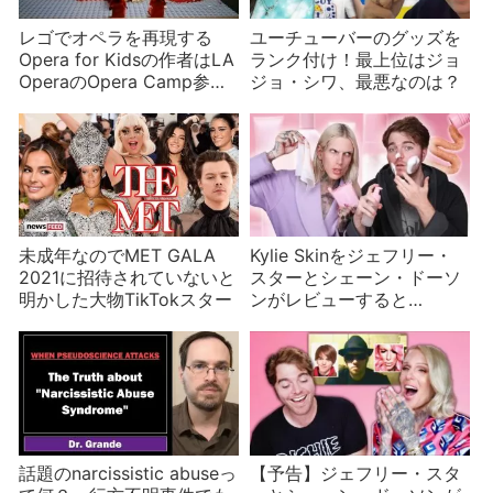
レゴでオペラを再現する
ユーチューバーのグッズを
Opera for Kidsの作者はLA
ランク付け！最上位はジョ
OperaのOpera Camp参加
ジョ・シワ、最悪なのは？
者？
未成年なのでMET GALA
Kylie Skinをジェフリー・
2021に招待されていないと
スターとシェーン・ドーソ
明かした大物TikTokスター
ンがレビューすると…
話題のnarcissistic abuseっ
【予告】ジェフリー・スタ