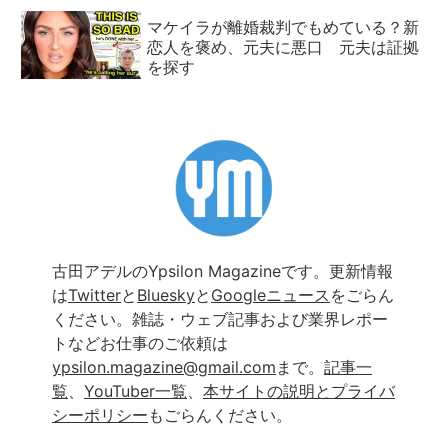
マケイラが離婚裁判でもめている？新
恋人を褒め、元夫に悪口 元夫は証拠
を探す
古田アデルのYpsilon Magazineです。更新情報
は
Twitter
と
Bluesky
と
Googleニュース
をごらん
ください。雑誌・ウェブ記事および業界レポー
トなどお仕事のご依頼は
ypsilon.magazine@gmail.com
まで。
記事一
覧
、
YouTuber一覧
、
本サイトの説明とプライバ
シーポリシー
もごらんください。