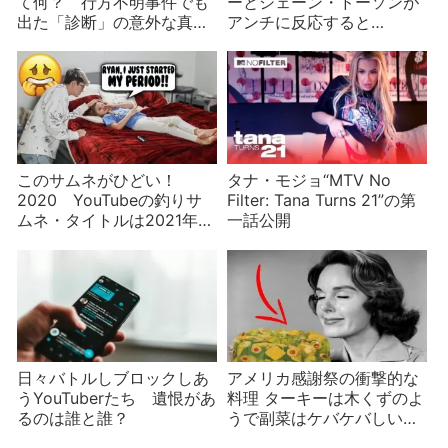
て何？ 行方不明事件でも
ーとシェーン・ドーソンが
出た「診断」の意外な真実
アンチに反応すると…
とは
このサムネがひどい！
タナ・モジョ“MTV No
2020 YouTubeの釣りサ
Filter: Tana Turns 21”の第
ムネ・タイトルは2021年ど
一話公開
こへ行くのか？
日々バトルしブロックしあ
アメリカ感謝祭の衝撃的な
うYouTuberたち 遺恨があ
料理 ターキーは木くずのよ
るのは誰と誰？
うで副菜はケバケバしいピ
ンク色なのに問題なし⁈