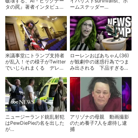
破壊する、AI・ビッグデー
イバリストsurvivalist、ホ
タの罠』著者インタビュー
ームステッダー
100分 IT企業が社会を脅
homesteaderって何？ 現
かす！数学破壊兵器の危う
代アメリカの心性
さとは？
米議事堂にトランプ支持者
ローレンおばあちゃん(36)
が乱入！その様子がTwitter
が観劇中の迷惑行為でつま
でいじられまくる デレ
み出される 下品すぎる監
ク・ブラスバーグも恥ずか
視カメラ映像と意外なお相
しい？
手
ニュージーランド銃乱射犯
アリゾナの母親 動画撮影
はPewDiePieの名を出した
のため養子7人を虐待し逮
が…
捕