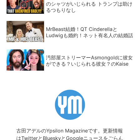
のシャツがいじられる トランプは助け
るつもりなし
MrBeast結婚！QT Cinderellaと
Ludwigも婚約！ネット有名人の結婚話
汚部屋ストリーマーAsmongoldに彼女
ができる？いじられる彼女？のKaise
古田アデルのYpsilon Magazineです。更新情報
は
Twitter
と
Bluesky
と
Googleニュース
をごらん