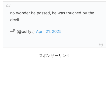
no wonder he passed, he was touched by the
devil
— ໊ (@buffys)
April 21, 2025
スポンサーリンク