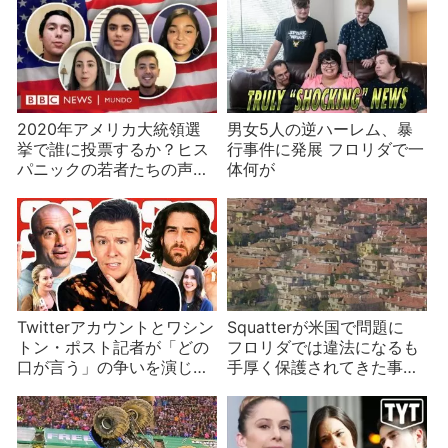
2020年アメリカ大統領選
男女5人の逆ハーレム、暴
挙で誰に投票するか？ヒス
行事件に発展 フロリダで一
パニックの若者たちの声を
体何が
聞く
Twitterアカウントとワシン
Squatterが米国で問題に
トン・ポスト記者が「どの
フロリダでは違法になるも
口が言う」の争いを演じ
手厚く保護されてきた事情
る どっちもどっちの右派
は
と左派