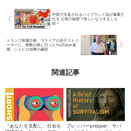
中国で生産されるハイブランド品が暴露さ
れる 公然の秘密？怪しいなりすましも
続々
トランプ体重詐称、マライアの息子ストリ
ーマーに、禁断の島に行ったYouTuber逮
捕、シャピロ知事の豪邸
関連記事
『あなたを支配し、社会を
プレッパーprepper、サバ