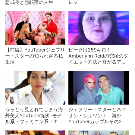
急成長と急転落の人生
レン
【前編】YouTuberジェフリ
ピークは259キロ！
ー・スターの知られざる私
Amberlynn Reidの究極のダ
生活
イエット方法と群がるアン
チ
うっとり見とれてしまう海
ジェフリー・スターとネイ
外美人YouTuber紹介 モデ
サン・シュワント 海外
ル系・フェミニン系・キュ
YouTuberカップルその2
ート系