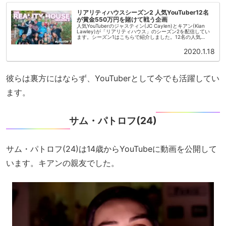
リアリティハウスシーズン2 人気YouTuber12名
が賞金550万円を賭けて戦う企画
人気YouTuberのジャスティン(JC Caylen)とキアン(Kian
Lawley)が「リアリティハウス」のシーズン2を配信してい
ます。シーズン1はこちらで紹介しました。12名の人気
YouTuberたちが賞金,000（約550万...
2020.1.18
彼らは裏方にはならず、YouTuberとして今でも活躍してい
ます。
サム・パトロフ(24)
サム・パトロフ(24)は14歳からYouTubeに動画を公開して
います。キアンの親友でした。