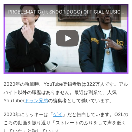
PROBLEMATIC (ft SNOOP DOGG) OFFICIAL MUSIC VIDEO – RICKY DILLON
2020年の執筆時、YouTube登録者数は322万人です。アル
バイト以外の職歴はありません。最近は副業で、人気
YouTuber
ドラン兄弟
の編集者として働いています。
2020年にリッキーは「
ゲイ
」だと告白しています。O2Lの
ころの動画を振り返り「ストレートのふりをして声を低く
していた」と話しています。