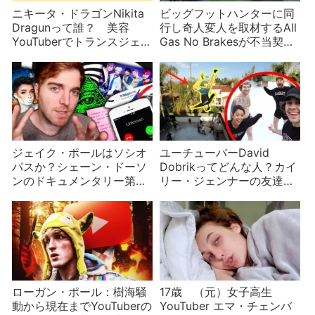
ニキータ・ドラゴンNikita
ビッグフットハンターに同
Dragunって誰？ 美容
行し奇人変人を取材するAll
YouTuberでトランスジェン
Gas No Brakesが不当契約
ダーの活動家の経歴
で活動休止
ジェイク・ポールはソシオ
ユーチューバーDavid
パスか？シェーン・ドーソ
Dobrikってどんな人？カイ
ンのドキュメンタリー第一
リー・ジェンナーの友達で
部・第二部
Vlog Squadのリーダー
ローガン・ポール：樹海騒
17歳 （元）女子高生
動から現在までYouTuberの
YouTuber エマ・チェンバ