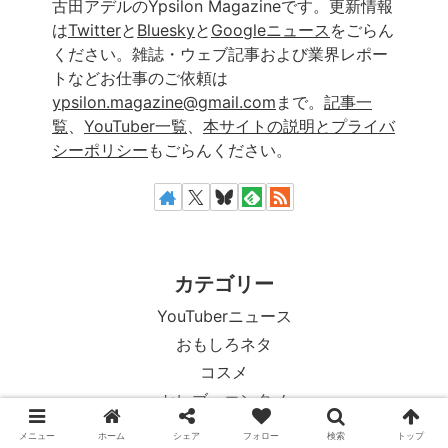
古田アデルのYpsilon Magazineです。更新情報
は
Twitter
と
Bluesky
と
Googleニュース
をごらん
ください。雑誌・ウェブ記事および業界レポー
トなどお仕事のご依頼は
ypsilon.magazine@gmail.com
まで。
記事一
覧
、
YouTuber一覧
、
本サイトの説明とプライバ
シーポリシー
もごらんください。
カテゴリー
YouTuberニュース
おもしろネタ
コスメ
セレブ・エンタメ
テック・科学
メニュー
ホーム
シェア
フォロー
検索
トップ