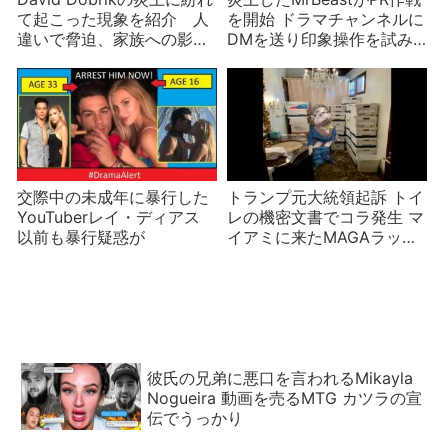
て起こった現象を紹介 人
を開始 ドラマチャンネルに
違いで脅迫、家族への影響
DMを送り印象操作を試み
など
るが一番危ないのは暗号資
産疑惑？
交際中の未成年に暴行した
トランプ元大統領起訴 トイ
YouTuberレイ・ディアス
レの機密文書でコラ発生 マ
以前も暴行疑惑が
イアミに来たMAGAラッパ
ーとO. J. シンプソンの見解
彼氏の兄弟に悪口を言われるMikayla
Nogueira 動画を売るMTG カツラの宣
伝でうっかり