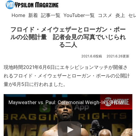
Home
新着
記事一覧
YouTuber一覧
コスメ
炎上
セ
フロイド・メイウェザーとローガン・ポー
ルの公開計量 記者会見の写真でいじられ
る二人
2021.6.6
2021.6.26
現地時間2021年6月6日にエキシビションマッチが開催さ
れるフロイド・メイウェザーとローガン・ポールの公開計
量が6月5日に行われました。
Mayweather vs. Paul: Ceremonial Weigh-In | SHOWTIME PPV