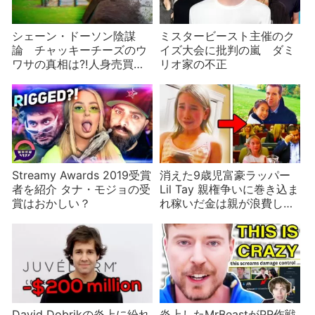
シェーン・ドーソン陰謀
ミスタービースト主催のク
論 チャッキーチーズのウ
イズ大会に批判の嵐 ダミ
ワサの真相は⁈人身売買の
リオ家の不正
犠牲？
Streamy Awards 2019受賞
消えた9歳児富豪ラッパー
者を紹介 タナ・モジョの受
Lil Tay 親権争いに巻き込ま
賞はおかしい？
れ稼いだ金は親が浪費して
いた？真相は誰にもわから
ない
David Dobrikの炎上に紛れ
炎上したMrBeastがPR作戦