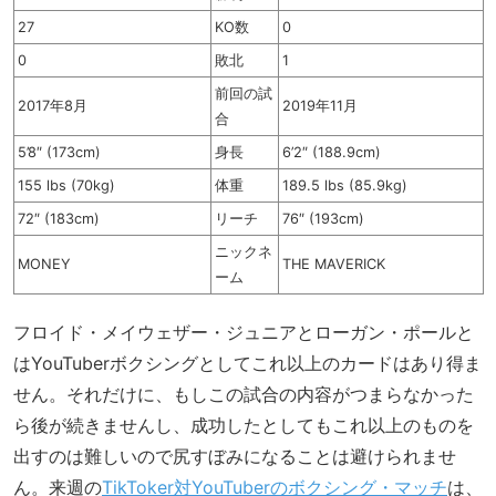
27
KO数
0
0
敗北
1
前回の試
2017年8月
2019年11月
合
5’8″ (173cm)
身長
6’2″ (188.9cm)
155 lbs (70kg)
体重
189.5 lbs (85.9kg)
72″ (183cm)
リーチ
76″ (193cm)
ニックネ
MONEY
THE MAVERICK
ーム
フロイド・メイウェザー・ジュニアとローガン・ポールと
はYouTuberボクシングとしてこれ以上のカードはあり得ま
せん。それだけに、もしこの試合の内容がつまらなかった
ら後が続きませんし、成功したとしてもこれ以上のものを
出すのは難しいので尻すぼみになることは避けられませ
ん。来週の
TikToker対YouTuberのボクシング・マッチ
は、