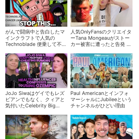
がんで闘病中と告白したマ
人気OnlyFansのクリエイタ
インクラフトで人気の
ーTana Mongeauがストー
Technoblade 便乗して不謹
カー被害に遭ったと告発 イ
慎だと批判を浴びる
ンフルエンサーはストーカ
YouTuberも
ーに遭いやすい？
JoJo Siwaはゲイでもレズ
Paul Americanとインフォ
ビアンでもなく、クィアと
マーシャルにJubileeという
気付いたCelebrity Big
チャンネルがひどい理由
Brother