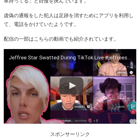
車持ってる」と自慢を挟んでいます。
虚偽の通報をした犯人は足跡を消すためにアプリを利用し
て、電話をかけていたようです。
配信の一部はこちらの動画でも紹介されています。
Jeffree Star Swatted During TikTok Live #jeffreestar #jeffreestarcosmetics #staryakranch #news #tea
スポンサーリンク