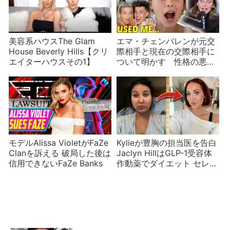
美容系ハウスThe Glam
エマ・チェンバレンが元交
House Beverly Hills【クリ
際相手と現在の交際相手に
エイターハウスその1】
ついて明かす 性格の悪い
元カレと安定した関係の今
カレ
モデルAlissa VioletがFaZe
Kylieが豊胸の担当医を告白
Clanを訴える 破局した後は
Jaclyn HillはGLP-1受容体
信用できないFaZe Banks
作動薬でダイエット セレブ
の明け透けな美容法