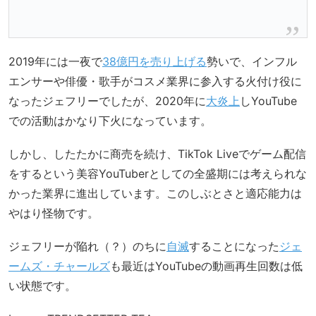
2019年には一夜で
38億円を売り上げる
勢いで、インフル
エンサーや俳優・歌手がコスメ業界に参入する火付け役に
なったジェフリーでしたが、2020年に
大炎上
しYouTube
での活動はかなり下火になっています。
しかし、したたかに商売を続け、TikTok Liveでゲーム配信
をするという美容YouTuberとしての全盛期には考えられな
かった業界に進出しています。このしぶとさと適応能力は
やはり怪物です。
ジェフリーが陥れ（？）のちに
自滅
することになった
ジェ
ームズ・チャールズ
も最近はYouTubeの動画再生回数は低
い状態です。