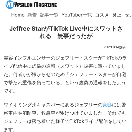
Home
新着
記事一覧
YouTuber一覧
コスメ
炎上
セ
Jeffree StarがTikTok Live中にスワットさ
れる 無事だったが
2023.6.14
美容インフルエンサーのジェフリー・スターがTikTokのラ
イブ配信中に虚偽の通報（スワット）被害に遭っていまし
た。何者かが嫌がらせのため「ジェフリー・スターが自宅
で撃たれ重傷を負っている」という虚偽の通報をしたよう
です。
ワイオミング州キャスパーにあるジェフリーの
豪邸
には警
察車両や消防車、救急車が駆けつけていました。それでも
ジェフリーは落ち着いた様子でTikTokライブ配信をしてい
ます。