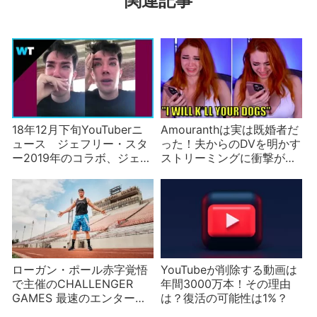
関連記事
18年12月下旬YouTuberニ
Amouranthは実は既婚者だ
ュース ジェフリー・スタ
った！夫からのDVを明かす
ー2019年のコラボ、ジェー
ストリーミングに衝撃が走
ムズ・チャールズの自宅な
る
ど
ローガン・ポール赤字覚悟
YouTubeが削除する動画は
で主催のCHALLENGER
年間3000万本！その理由
GAMES 最速のエンターテ
は？復活の可能性は1%？
イナーは誰だ⁈