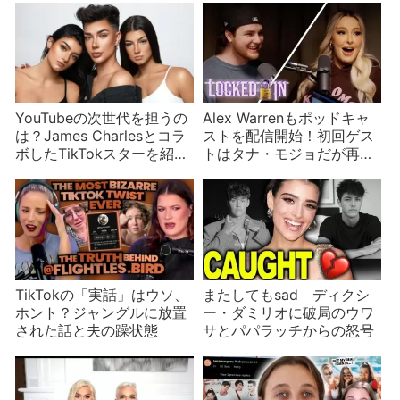
YouTubeの次世代を担うの
Alex Warrenもポッドキャ
は？James Charlesとコラ
ストを配信開始！初回ゲス
ボしたTikTokスターを紹
トはタナ・モジョだが再生
介！
回数が……
TikTokの「実話」はウソ、
またしてもsad ディクシ
ホント？ジャングルに放置
ー・ダミリオに破局のウワ
された話と夫の躁状態
サとパパラッチからの怒号