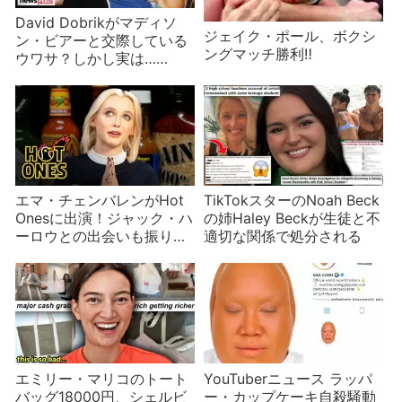
David Dobrikがマディソ
ジェイク・ポール、ボクシ
ン・ビアーと交際している
ングマッチ勝利‼
ウワサ？しかし実は……
エマ・チェンバレンがHot
TikTokスターのNoah Beck
Onesに出演！ジャック・ハ
の姉Haley Beckが生徒と不
ーロウとの出会いも振りか
適切な関係で処分される
える
エミリー・マリコのトート
YouTuberニュース ラッパ
バッグ18000円、シェルビ
ー・カップケーキ自殺騒動