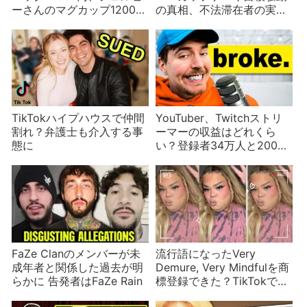
ーさんのマグカップ12000
の真相、不法滞在者の実態
円は高すぎる？付加価値
など
「感覚」の生み出す魔術
TikTokハイプハウスで仲間
YouTuber、Twitchストリ
割れ？弁護士も介入する事
ーマーの収益はどれくら
態に
い？登録者34万人と200万
人と2億人の例
FaZe Clanのメンバーが未
流行語になったVery
成年者と関係した過去が明
Demure, Very Mindfulを商
らかに 告発者はFaZe Rain
標登録できた？TikTokで人
気急上昇のJools Lebron