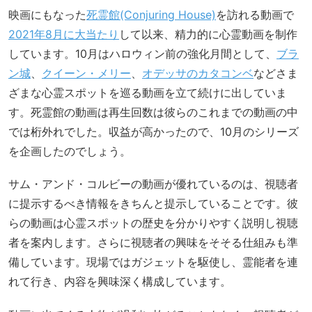
映画にもなった
死霊館(Conjuring House)
を訪れる動画で
2021年8月に大当たり
して以来、精力的に心霊動画を制作
しています。10月はハロウィン前の強化月間として、
ブラ
ン城
、
クイーン・メリー
、
オデッサのカタコンベ
などさま
ざまな心霊スポットを巡る動画を立て続けに出していま
す。死霊館の動画は再生回数は彼らのこれまでの動画の中
では桁外れでした。収益が高かったので、10月のシリーズ
を企画したのでしょう。
サム・アンド・コルビーの動画が優れているのは、視聴者
に提示するべき情報をきちんと提示していることです。彼
らの動画は心霊スポットの歴史を分かりやすく説明し視聴
者を案内します。さらに視聴者の興味をそそる仕組みも準
備しています。現場ではガジェットを駆使し、霊能者を連
れて行き、内容を興味深く構成しています。