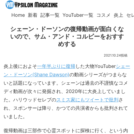
Home
新着
記事一覧
YouTuber一覧
コスメ
炎上
セ
シェーン・ドーソンの復帰動画が面白くな
いので、サム・アンド・コルビーをおすす
めする
2021.10.24
炎上後におよそ
一年半ぶりに復帰
した大物YouTuber
シェー
ン・ドーソン(Shane Dawson)
の動画シリーズがつまらな
いと話題になっています。シェーンは過去の不謹慎なコメ
ディ動画が次々に発掘され、2020年に大炎上していまし
た。ハリウッドセレブの
スミス家にもツイートで批判
さ
れ、スポンサーは降り、かつての共演者からも批判されて
いました。
復帰動画は三部作で心霊スポットに探検に行く、という内