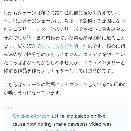
しかもシェーンは核心に踏む込む前に撮影を終えていま
す。思い返せばシェーンは、炎上して謹慎する原因になっ
たジェフリー・スターとのシリーズでも核心に踏み込みま
1
せんでした
。当初匂わせていた美容業界の闇に迫ること
なく、尻すぼみで
シリーズを打ち切った
のです。核心に踏
み込めない性分なのかもしれません。コメディをやってい
たころはよかったかもしれませんが、ドキュメンタリーと
称する作品を作るクリエイターとしては致命的です。
こちらはシェーンの動画にリアクションしているYouTuber
が眠りそうになっています。
@nickisnotgreen
just falling asleep on live
cause how boring shane dawson’s video was