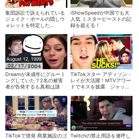
集団訴訟で訴えられている
iShowSpeedが中国でも大
ジェイク・ポールの隠しウ
人気 ミスタービーストの記
ォレットを特定した
録を超える！
Coffeezilla
Dreamが未成年にグルーミ
TikTokスター アディソン・
ングしていた？2名の被害
レイが大活躍！MTVアワー
者が告発するも真相は謎
ドでキスを披露 ジャッ
ク・ハーロウとの仲は本
当？
TikTokで啓発 商業施設のゴ
Twitchの禁止用語を連呼し