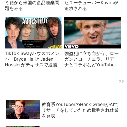
ミ箱から米国の食品廃棄問
たユーチューバーKavosが
題をみる
追放される
TikTok Swayハウスのメン
強盗犯に立ち向かう、ロー
バーBryce HallとJaden
ガンとコーチェラ、リアー
Hosslerがテキサスで逮捕
ナとコラボなどYouTuberニ
されていた
ュース
教育系YouTuberのHank GreenがAIで
リサーチをしていたため批判され休業
を発表