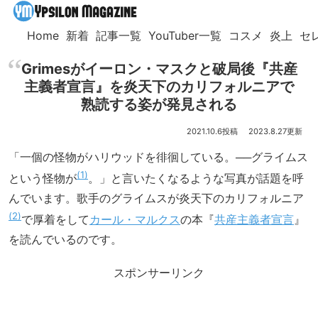
Home
新着
記事一覧
YouTuber一覧
コスメ
炎上
セ
Grimesがイーロン・マスクと破局後『共産
主義者宣言』を炎天下のカリフォルニアで
熟読する姿が発見される
2021.10.6
2023.8.27
「一個の怪物がハリウッドを徘徊している。──グライムス
1
という怪物が
。」と言いたくなるような写真が話題を呼
んでいます。歌手のグライムスが炎天下のカリフォルニア
2
で厚着をして
カール・マルクス
の本『
共産主義者宣言
』
を読んでいるのです。
スポンサーリンク