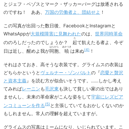
とジェフ・ベゾスとマーク・ザッカーバーグは放逐される
のですね！ ああ、
万国の労働者よ、団結せよ
！
この写真が出回った数日後、FacebookとInstagramと
WhatsAppが
大規模障害に見舞われた
のは、
世界同時革命
た
ののろしだったのでしょうか？
起
て飢えたる者よ、今ぞ
さ
はらから
あかつき
4
日は近し、
醒
めよ我が
同胞
、
暁
は来ぬ
！
それはさておき、高そうな衣装です。グライムスの衣装は
どちらかというと
ヴェルナー・ゾンバルト
の『
恋愛と贅沢
と資本主義
』を読む方が似合いそうです。……しかし考え
てみれば
レーニン
も
毛沢東
も決して貧しい家の出ではあり
ませんし、未来の革命家がこんな姿をして
宇宙にレズビア
5
ンコミューンを作る
と主張していてもおかしくないのか
もしれません。常人の理解を超えていますが。
グライムスの写真はミームになり、いじられています。こ