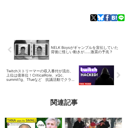
NELK Boysがギャンブルを宣伝していた
背後に怪しい動きが……激震の予兆？
Twitchストリーマーの収入番付が流出、
上位は億単位！CriticalRole、xQc、
summit1g、Tfueなど 抗議活動でクラッ
キングか？
関連記事