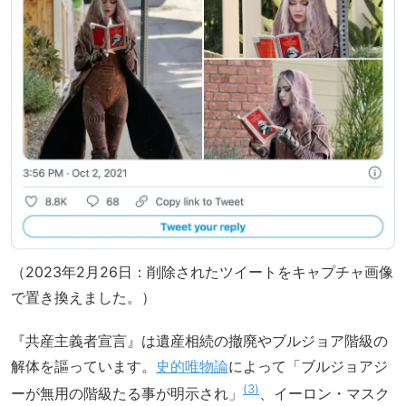
（2023年2月26日：削除されたツイートをキャプチャ画像
で置き換えました。）
『共産主義者宣言』は遺産相続の撤廃やブルジョア階級の
解体を謳っています。
史的唯物論
によって「ブルジョアジ
3
ーが無用の階級たる事が明示され」
、イーロン・マスク