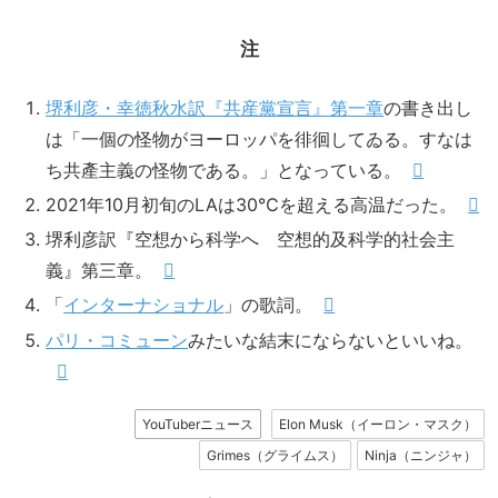
注
堺利彦・幸徳秋水訳『共産黨宣言』第一章
の書き出し
は「一個の怪物がヨーロッパを徘徊してゐる。すなは
ち共產主義の怪物である。」となっている。
2021年10月初旬のLAは30℃を超える高温だった。
堺利彦訳『空想から科学へ 空想的及科学的社会主
義』第三章。
「
インターナショナル
」の歌詞。
パリ・コミューン
みたいな結末にならないといいね。
YouTuberニュース
Elon Musk（イーロン・マスク）
Grimes（グライムス）
Ninja（ニンジャ）