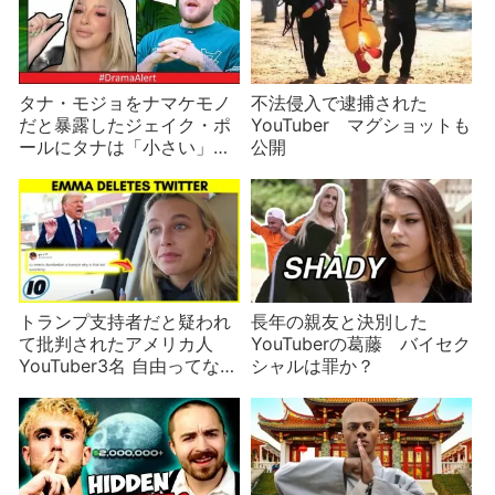
タナ・モジョをナマケモノ
不法侵入で逮捕された
だと暴露したジェイク・ポ
YouTuber マグショットも
ールにタナは「小さい」と
公開
反撃 何が？
トランプ支持者だと疑われ
長年の親友と決別した
て批判されたアメリカ人
YouTuberの葛藤 バイセク
YouTuber3名 自由ってなん
シャルは罪か？
だろう？