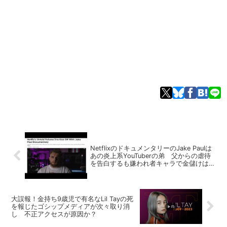
NetflixのドキュメンタリーのJake Paulは
あの炎上系YouTuberの弟 父からの虐待
を告白するも嫌われ者キャラで金儲けは継
続
大誤報！金持ち9歳児で有名なLil Tayの死
を報じたゴシップメディアが次々取り消
し 不正アクセスが原因か？