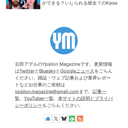
ができる？いじられる彼女？のKaise
古田アデルのYpsilon Magazineです。更新情報
は
Twitter
と
Bluesky
と
Googleニュース
をごらん
ください。雑誌・ウェブ記事および業界レポー
トなどお仕事のご依頼は
ypsilon.magazine@gmail.com
まで。
記事一
覧
、
YouTuber一覧
、
本サイトの説明とプライバ
シーポリシー
もごらんください。