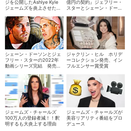
ジを公開したAshlye Kyle
億円の契約』ジェフリー・
ジェームズを炎上させたの
スターとシェーン・ドーソ
はジェフリーか
ンpart4/9
シェーン・ドーソンとジェ
ジャクリン・ヒル ホリデ
フリー・スターの2022年
ーコレクション発売、イン
動画シリーズ完結 発売で
フルエンサー賞受賞
きなかったパレットの秘話
が明かされる
ジェームズ・チャールズ
ジェームズ・チャールズが
100万人の登録者減！！釈
美容リアリティ番組をプロ
明するも大炎上する理由
デュース