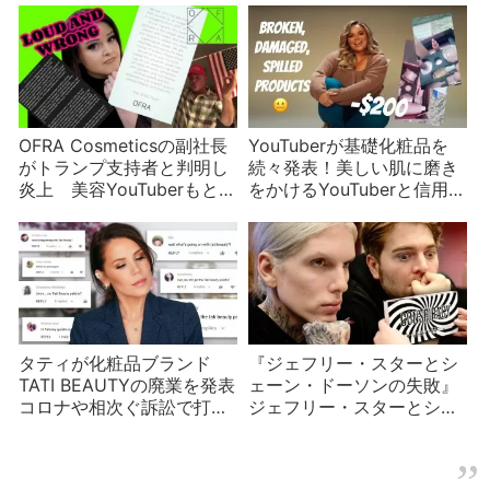
OFRA Cosmeticsの副社長
YouTuberが基礎化粧品を
がトランプ支持者と判明し
続々発表！美しい肌に磨き
炎上 美容YouTuberもとば
をかけるYouTuberと信用で
っちりでTwitterアカウント
きない商品
を消す
タティが化粧品ブランド
『ジェフリー・スターとシ
TATI BEAUTYの廃業を発表
ェーン・ドーソンの失敗』
コロナや相次ぐ訴訟で打撃
ジェフリー・スターとシェ
を受けた？
ーン・ドーソンpart5/9