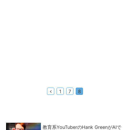
前
1
7
8
へ
教育系YouTuberのHank GreenがAIで