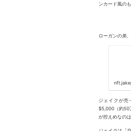
ンカード風の
ローガンの弟
nft.jak
ジェイクが売
$5,000（
が控えめなの
ジェイクは「