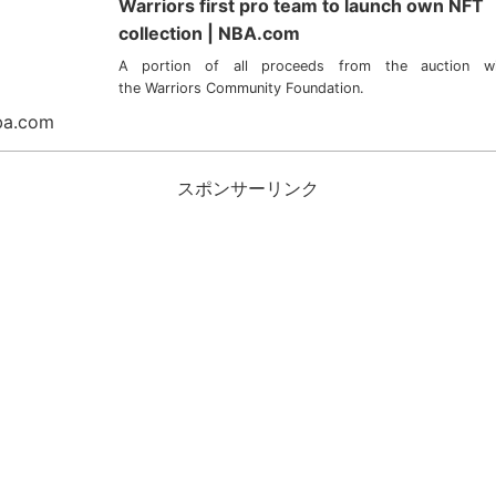
Warriors first pro team to launch own NFT
collection | NBA.com
A portion of all proceeds from the auction wil
the Warriors Community Foundation.
ba.com
スポンサーリンク