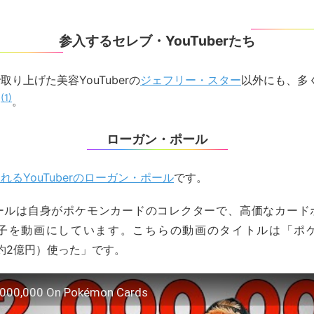
参入するセレブ・YouTuberたち
取り上げた美容YouTuberの
ジェフリー・スター
以外にも、多くの
1
す
。
ローガン・ポール
るYouTuberのローガン・ポール
です。
ールは自身がポケモンカードのコレクターで、高価なカード
子を動画にしています。こちらの動画のタイトルは「ポ
00（約2億円）使った」です。
2,000,000 On Pokémon Cards