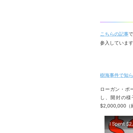
こちらの記事
で
参入していま
樹海事件で知られ
ローガン・ポ
し、開封の様
$2,000,0
I Spent $