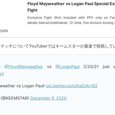
Floyd Mayweather vs Logan Paul Special Exh
Fight
Exclusive Fight Shirt Included with PPV only on Fa
details below)Undefeated, 12-time, five division boxing 
.com
マッチについてYouTuberではキームスターが最速で投稿して
G:
@FloydMayweather
vs
@LoganPaul
2/20/21 just a
rt
weather vs Logan Paul!
pic.twitter.com/KaZirArt82
 (@KEEMSTAR)
December 6, 2020