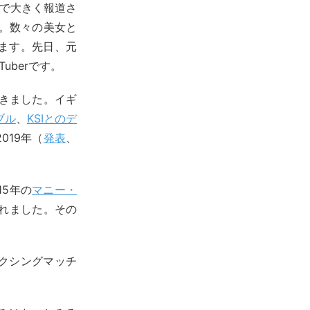
で大きく報道さ
た。数々の美女と
ます。先日、元
uberです。
てきました。イギ
ブル
、
KSIとのデ
019年（
発表
、
15年の
マニー・
れました。その
クシングマッチ