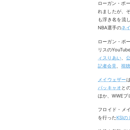
ローガン・ポール
れましたが、そ
も浮き名を流
NBA選手の
ネ
ローガン・ポー
リスのYouTub
ィスりあい
、
記者会見
、
視
メイウェザー
パッキャオ
との
ほか、WWEプ
フロイド・メ
を行った
KSI