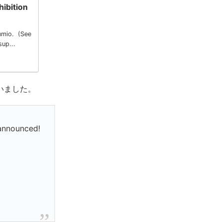
ibition
nmio. (See
sup...
いました。
nnounced!