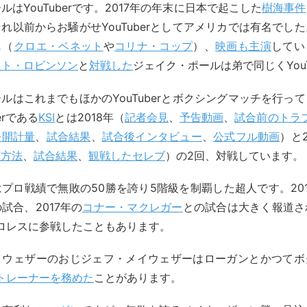
はYouTuberです。2017年の年末に日本で起こした
樹海事件
れ以前からお騒がせYouTuberとしてアメリカでは有名でし
し（
クロエ・ベネット
や
コリナ・コップ
）、
映画も主演
してい
イト・ロビンソン
と
対戦した
ジェイク・ポールは弟で同じくYouT
ルはこれまでもほかのYouTuberとボクシングマッチを行っ
erである
KSI
とは2018年（
記者会見
、
予告動画
、
試合前のトラ
公開計量
、
試合結果
、
試合後インタビュー
、
公式フル動画
）と2
聴方法
、
試合結果
、
観戦したセレブ
）の2回、対戦しています。
はプロ戦績で無敗の50勝を誇り5階級を制覇した超人です。20
試合、2017年の
コナー・マクレガー
との試合は大きく報道さ
ロレスに参戦したこともあります。
イウェザーのおじジェフ・メイウェザーはローガンとかつてボ
のトレーナーを務めた
ことがあります。