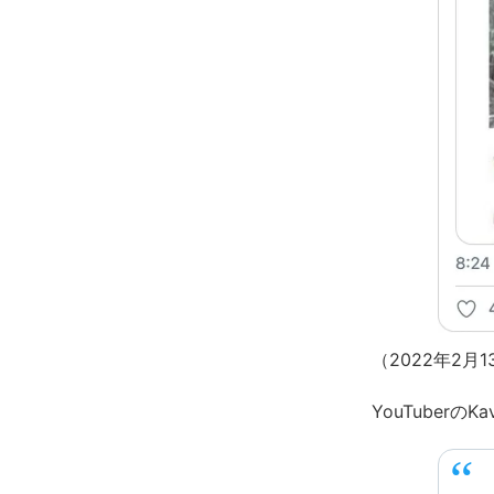
（2022年2
YouTuberのK