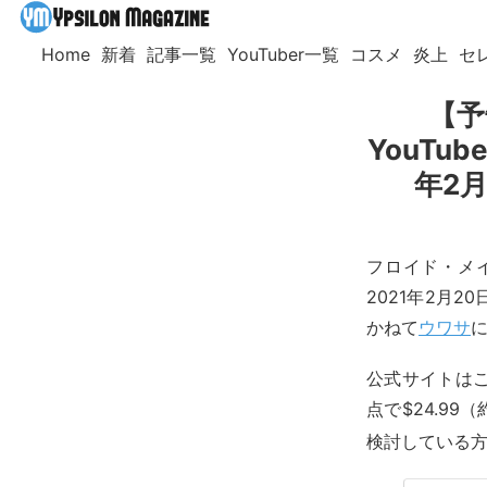
Home
新着
記事一覧
YouTuber一覧
コスメ
炎上
セ
【予
YouT
年2
フロイド・メイ
2021年2月
かねて
ウワサ
公式サイトは
点で$24.99
検討している