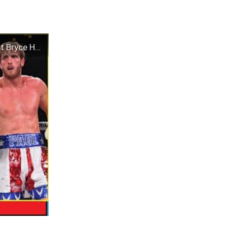
Logan Paul VS Floyd Mayweather ( Its OFFICIAL) 2/20/21 #DramaAlert Bryce Hall vs Lil Yachty & More!