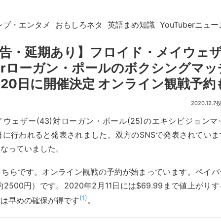
レブ・エンタメ
おもしろネタ
英語まめ知識
YouTuberニュー
告・延期あり】フロイド・メイウェ
uberローガン・ポールのボクシングマッチ
月20日に開催決定 オンライン観戦予約
2020.12.7
ウェザー(43)対ローガン・ポール(25)のエキシビジョン
20日に行われると発表されました。双方のSNSで発表されてい
になっていました。
こちらです。オンライン観戦の予約が始まっています。ペイパ
（約2500円）です。2020年2月11日には$69.99まで値上が
1
方は早めの確保が得です
。