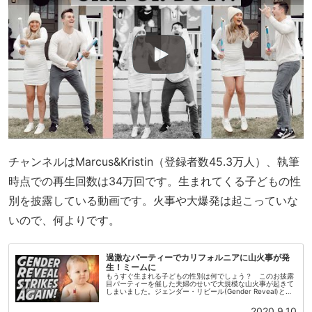
チャンネルはMarcus&Kristin（登録者数45.3万人）、執筆
時点での再生回数は34万回です。生まれてくる子どもの性
別を披露している動画です。火事や大爆発は起こっていな
いので、何よりです。
過激なパーティーでカリフォルニアに山火事が発
生！ミームに
もうすぐ生まれる子どもの性別は何でしょう？ このお披露
目パーティーを催した夫婦のせいで大規模な山火事が起きて
しまいました。ジェンダー・リビール(Gender Reveal)と呼
ばれるお披露目では風船やクラッカーに色を仕込み、子ども
の性別をサ...
2020.9.10