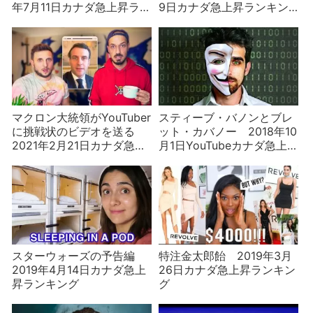
年7月11日カナダ急上昇ラン
9日カナダ急上昇ランキン
キング
グ
マクロン大統領がYouTuber
スティーブ・バノンとブレ
に挑戦状のビデオを送る
ット・カバノー 2018年10
2021年2月21日カナダ急上
月1日YouTubeカナダ急上
昇ランキング
昇ランキング
スターウォーズの予告編
特注金太郎飴 2019年3月
2019年4月14日カナダ急上
26日カナダ急上昇ランキン
昇ランキング
グ