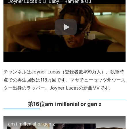
Joyner Lucas & Lil Baby – Ramen & OJ
チャンネルはJoyner Lucas（登録者数499万人）、執筆時
点での再生回数は118万回です。マサチューセッツ州ウース
ター出身のラッパー、Joyner Lucasの新曲MVです。
第16位am i millenial or gen z
am i millenial or gen z