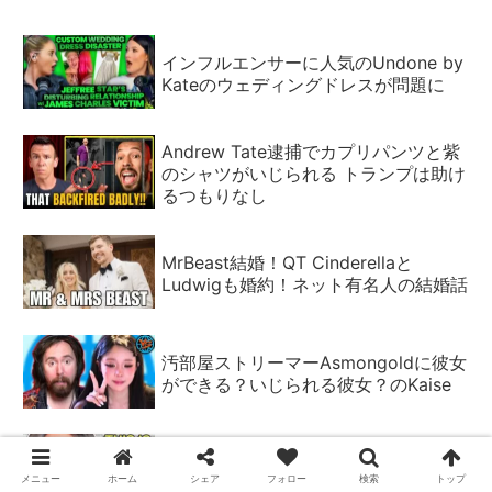
インフルエンサーに人気のUndone by
Kateのウェディングドレスが問題に
Andrew Tate逮捕でカプリパンツと紫
のシャツがいじられる トランプは助け
るつもりなし
MrBeast結婚！QT Cinderellaと
Ludwigも婚約！ネット有名人の結婚話
汚部屋ストリーマーAsmongoldに彼女
ができる？いじられる彼女？のKaise
マケイラが離婚裁判でもめている？新
恋人を褒め、元夫に悪口 元夫は証拠
メニュー
ホーム
シェア
フォロー
検索
トップ