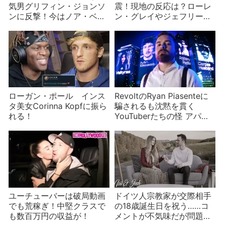
気男グリフィン・ジョンソ
震！現地の反応は？ローレ
ンに反撃！今はノア・ベッ
ン・グレイやジェフリー・
クと付き合ってる？
スターも
ローガン・ポール インス
RevoltのRyan Piasenteに
タ美女Corinna Kopfに振ら
騙されるも沈黙を貫く
れる！
YouTuberたちの怪 アパレ
ルの収益をだまし取られ
た？
ユーチューバーは破局動画
ドイツ人宗教家が交際相手
でも荒稼ぎ！中堅クラスで
の18歳誕生日を祝う……コ
も数百万円の収益が！
メントが不気味だが問題は