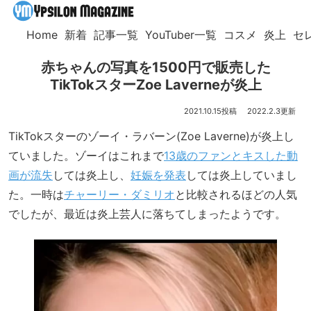
Home
新着
記事一覧
YouTuber一覧
コスメ
炎上
セ
赤ちゃんの写真を1500円で販売した
TikTokスターZoe Laverneが炎上
2021.10.15
2022.2.3
TikTokスターのゾーイ・ラバーン(Zoe Laverne)が炎上し
ていました。ゾーイはこれまで
13歳のファンとキスした動
画が流失
しては炎上し、
妊娠を発表
しては炎上していまし
た。一時は
チャーリー・ダミリオ
と比較されるほどの人気
でしたが、最近は炎上芸人に落ちてしまったようです。