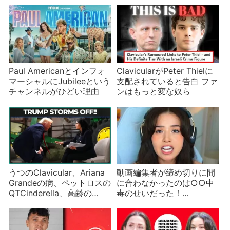
そこじゃない？
Paul Americanとインフォ
ClavicularがPeter Thielに
マーシャルにJubileeという
支配されていると告白 ファ
チャンネルがひどい理由
ンはもっと変な奴ら
うつのClavicular、Ariana
動画編集者が締め切りに間
Grandeの病、ペットロスの
に合わなかったのは○○中
QTCinderella、高齢の
毒のせいだった！
Donald Trump
Pokimaneが理由を明かす