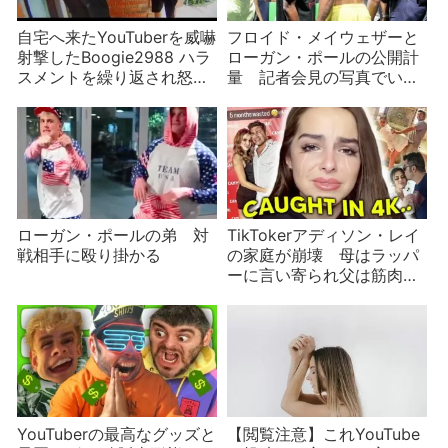
自宅へ来たYouTuberを威嚇
フロイド・メイウェザーと
射撃したBoogie2988 ハラ
ローガン・ポールの公開計
スメントを繰り返され怒り
量 記者会見の写真でいじ
が頂点に
られる二人
ローガン・ポールの弟 対
TikTokerアディソン・レイ
戦相手に殴り掛かる
の家庭が崩壊 母はラッパ
ーに言い寄られ父は筋肉ム
キムキアピール
YouTuberの最高なグッズと
【閲覧注意】これYouTube