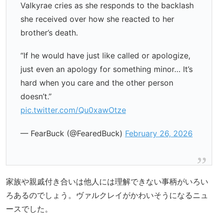
Valkyrae cries as she responds to the backlash
she received over how she reacted to her
brother’s death.
“If he would have just like called or apologize,
just even an apology for something minor… It’s
hard when you care and the other person
doesn’t.”
pic.twitter.com/Qu0xawOtze
— FearBuck (@FearedBuck)
February 26, 2026
家族や親戚付き合いは他人には理解できない事柄がいろい
ろあるのでしょう。ヴァルクレイがかわいそうになるニュ
ースでした。