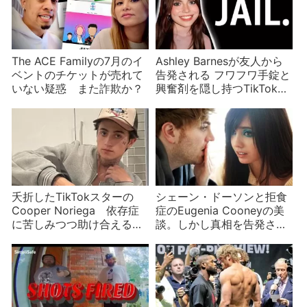
The ACE Familyの7月のイ
Ashley Barnesが友人から
ベントのチケットが売れて
告発される フワフワ手錠と
いない疑惑 また詐欺か？
興奮剤を隠し持つTikTokイ
ンフルエンサー
夭折したTikTokスターの
シェーン・ドーソンと拒食
Cooper Noriega 依存症
症のEugenia Cooneyの美
に苦しみつつ助け合える場
談。しかし真相を告発され
を作ろうとした矢先に
る事態に発展