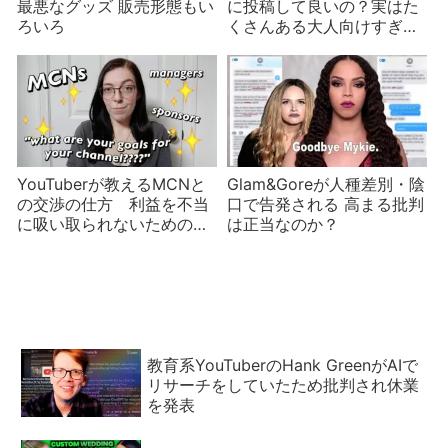
最悪なグッズ 販売形態もい
に投稿して良いの？実はた
ろいろ
くさんある大人向けすぎる
コンテンツ
YouTuberが教えるMCNと
Glam&Goreが人種差別・陰
の交渉の仕方 利益を不当
口で告発される 高まる批判
に吸い取られないための三
は正当なのか？
つの秘訣
教育系YouTuberのHank GreenがAIで
リサーチをしていたため批判され休業
を発表