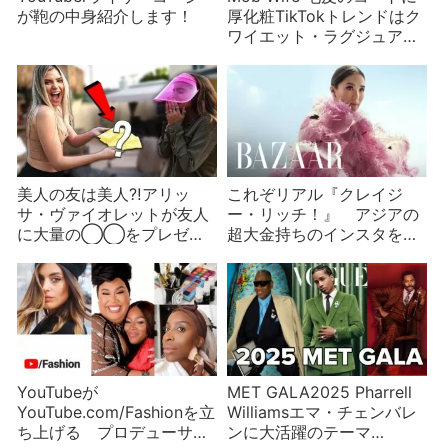
が鞄の中身紹介します！
厚化粧TikTokトレンドはク
ワイエット・ラグジュアリ
ーに対抗？
美人の友は美人⁈アリッ
これぞリアル『クレイジ
サ・ヴァイオレットが友人
ー・リッチ！』 アジアの
に大量の◯◯をプレゼン
超大金持ちのインスタを紹
ト！
介！
YouTubeが
MET GALA2025 Pharrell
YouTube.com/Fashionを立
Williamsエマ・チェンバレ
ち上げる プロデューサー
ンに大活躍のテーマ