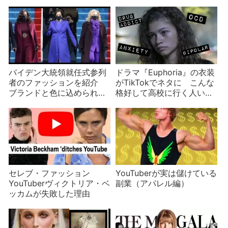
は誰？批判の声も紹介
Tailoring Black Style
バイデン大統領就任式参列
ドラマ『Euphoria』の衣装
者のファッションを紹介
がTikTokでネタに こんな
ブランドと色に込められた
格好して高校に行く人いる
メッセージは？ 一方メラ
の？
ニア夫人は？
セレブ・ファッション
YouTuberが実は儲けている
YouTuberヴィクトリア・ベ
副業（アパレル編）
ッカムが失敗した理由