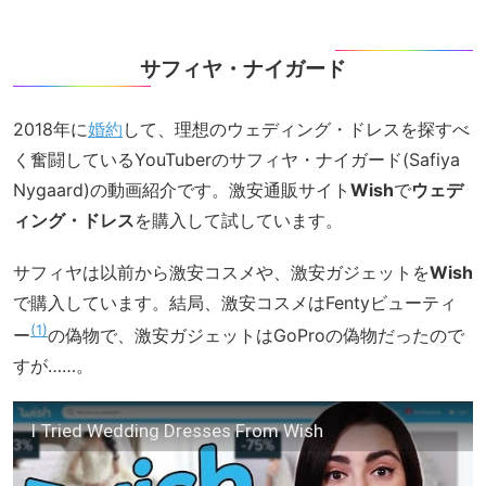
サフィヤ・ナイガード
2018年に
婚約
して、理想のウェディング・ドレスを探すべ
く奮闘しているYouTuberのサフィヤ・ナイガード(Safiya
Nygaard)の動画紹介です。激安通販サイト
Wish
で
ウェデ
ィング・ドレス
を購入して試しています。
サフィヤは以前から激安コスメや、激安ガジェットを
Wish
で購入しています。結局、激安コスメはFentyビューティ
1
ー
の偽物で、激安ガジェットはGoProの偽物だったので
すが……。
I Tried Wedding Dresses From Wish