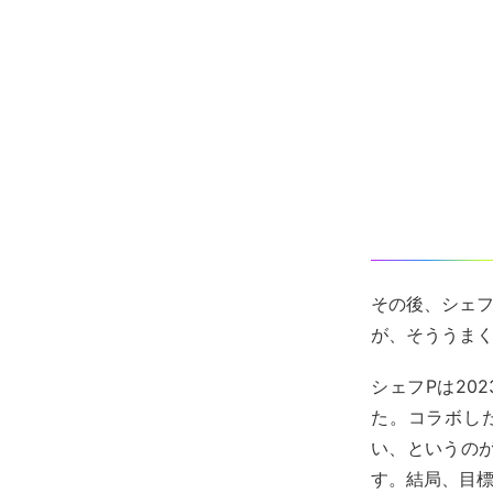
その後、シェフ
が、そううま
シェフPは202
た。コラボし
い、というの
す。結局、目標