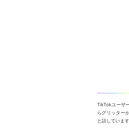
TikTokユ
らグリッター
と話していま