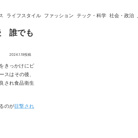
ス
ライフスタイル
ファッション
テック・科学
社会・政治
後 誰でも
2024.1.19
ことをきっかけにピ
ソースはその後、
が改良され食品衛生
いるのが
目撃され