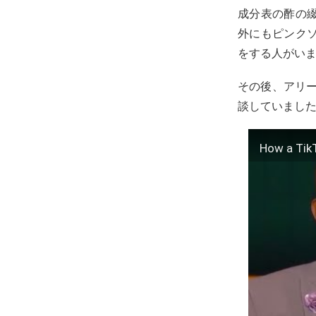
成分表の酢の
外にもピンク
をする人がい
その後、アリー
談していまし
How a TikT