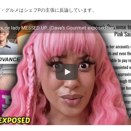
・グルメはシェフPの主張に反論しています。
Sauce lady MESSED UP…(Dave's Gourmet exposed her)