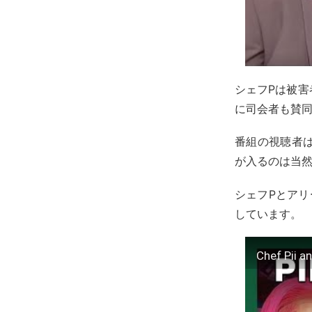
シェフPは被
に司会者も賛
番組の視聴者
が入るのは当
シェフPとアリ
しています。
Chef Pii a