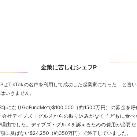
金策に苦しむシェフP
PはTikTokの名声を利用して成功した起業家になった、と言
くはいきません。
3年になりGoFundMeで$100,000（約1500万円）の募金
た会社デイブズ・グルメからの振り込みがなく子どもに食べ
が理由でした。デイブズ・グルメを訴えるための費用が必要だ
額に及ばない$24,250（約350万円）で終了していました。