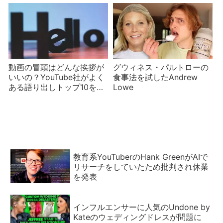
子だったが偽物【ややこし
い】
動画の冒頭はどんな挨拶が
グウィネス・パルトローの
いいの？YouTube社がよく
食事法を試したAndrew
ある語り出しトップ10を公
Lowe
表
教育系YouTuberのHank GreenがAIで
リサーチをしていたため批判され休業
を発表
インフルエンサーに人気のUndone by
Kateのウェディングドレスが問題に