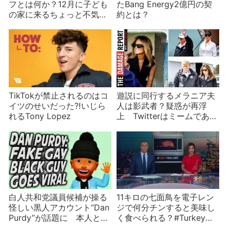
フとは何か？12月に子ども
たBang Energy2億円の契
の家に来るちょっと不気味
約とは？
な人形と詐欺事件
TikTokが禁止されるのはコ
遊説に同行するメラニア夫
イツのせいだった⁈いじら
人は影武者？疑惑が再浮
れるTony Lopez
上 Twitterはミームであふ
れる
白人共和党議員候補が操る
11キロの七面鳥を電子レン
怪しい黒人アカウント“Dan
ジで何分チンすると美味し
Purdy”が話題に 本人と名
く食べられる？#Turkey
乗り出たのは有名歌手の息
Challenge