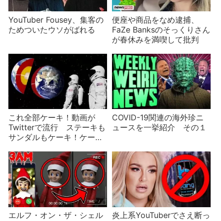
YouTuber Fousey、集客の
便座や商品をなめ逮捕、
ためついたウソがばれる
FaZe Banksのそっくりさん
が春休みを満喫して批判
これ全部ケーキ！動画が
COVID-19関連の海外珍ニ
Twitterで流行 ステーキも
ュースを一挙紹介 その１
サンダルもケーキ！ケーキ
もケーキ！
エルフ・オン・ザ・シェル
炎上系YouTuberでさえ断っ