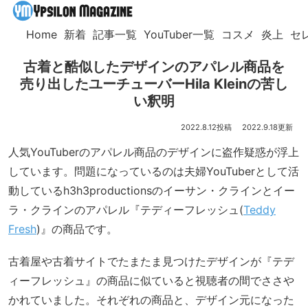
Home
新着
記事一覧
YouTuber一覧
コスメ
炎上
セ
古着と酷似したデザインのアパレル商品を
売り出したユーチューバーHila Kleinの苦し
い釈明
2022.8.12
2022.9.18
人気YouTuberのアパレル商品のデザインに盗作疑惑が浮上
しています。問題になっているのは夫婦YouTuberとして活
動しているh3h3productionsのイーサン・クラインとイー
ラ・クラインのアパレル『テディーフレッシュ(
Teddy
Fresh
)』の商品です。
古着屋や古着サイトでたまたま見つけたデザインが『テデ
ィーフレッシュ』の商品に似ていると視聴者の間でささや
かれていました。それぞれの商品と、デザイン元になった