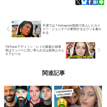
不潔では？Instagram投稿で炎上したカイ
リー・ジェンナーが釈明するもウソを暴か
れる
TikTokerアディソン・レイの家庭が崩壊
母はラッパーに言い寄られ父は筋肉ムキム
キアピール
関連記事