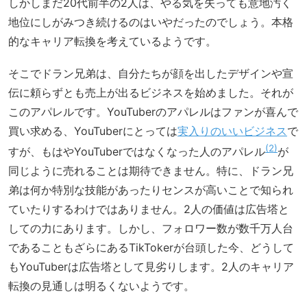
しかしまだ20代前半の2人は、やる気を失っても意地汚く
地位にしがみつき続けるのはいやだったのでしょう。本格
的なキャリア転換を考えているようです。
そこでドラン兄弟は、自分たちが顔を出したデザインや宣
伝に頼らずとも売上が出るビジネスを始めました。それが
このアパレルです。YouTuberのアパレルはファンが喜んで
買い求める、YouTuberにとっては
実入りのいいビジネス
で
2
すが、もはやYouTuberではなくなった人のアパレル
が
同じように売れることは期待できません。特に、ドラン兄
弟は何か特別な技能があったりセンスが高いことで知られ
ていたりするわけではありません。2人の価値は広告塔と
しての力にあります。しかし、フォロワー数が数千万人台
であることもざらにあるTikTokerが台頭した今、どうして
もYouTuberは広告塔として見劣りします。2人のキャリア
転換の見通しは明るくないようです。