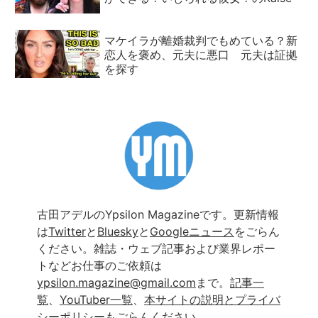
マケイラが離婚裁判でもめている？新
恋人を褒め、元夫に悪口 元夫は証拠
を探す
古田アデルのYpsilon Magazineです。更新情報
は
Twitter
と
Bluesky
と
Googleニュース
をごらん
ください。雑誌・ウェブ記事および業界レポー
トなどお仕事のご依頼は
ypsilon.magazine@gmail.com
まで。
記事一
覧
、
YouTuber一覧
、
本サイトの説明とプライバ
シーポリシー
もごらんください。