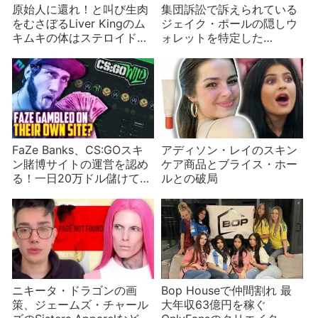
原始人に還れ！と叫び生肉
集団訴訟で訴えられている
をむさぼるLiver Kingのム
ジェイク・ポールの隠しウ
キムキの体はステロイド漬
ォレットを特定した
けだったことが暴露される
Coffeezilla
FaZe Banks、CS:GOスキ
アディソン・レイのスキン
ン賭博サイトの運営を認め
ケア商品とブライス・ホー
る！一日20万ドル儲けてい
ルとの破局
た？
ニキータ・ドラゴンの画
Bop Houseで仲間割れ 最
策、ジェームズ・チャール
大年収63億円を稼ぐ