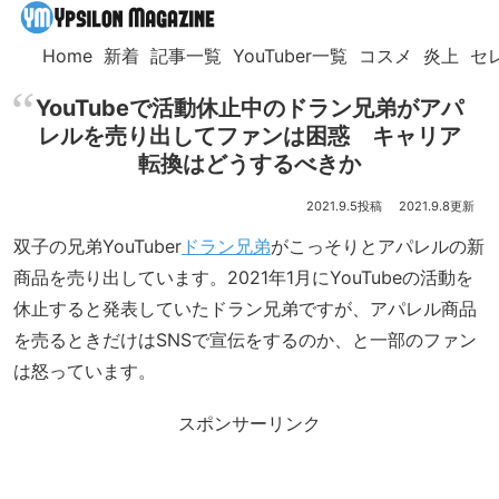
Home
新着
記事一覧
YouTuber一覧
コスメ
炎上
セ
YouTubeで活動休止中のドラン兄弟がアパ
レルを売り出してファンは困惑 キャリア
転換はどうするべきか
2021.9.5
2021.9.8
双子の兄弟YouTuber
ドラン兄弟
がこっそりとアパレルの新
商品を売り出しています。2021年1月にYouTubeの活動を
休止すると発表していたドラン兄弟ですが、アパレル商品
を売るときだけはSNSで宣伝をするのか、と一部のファン
は怒っています。
スポンサーリンク