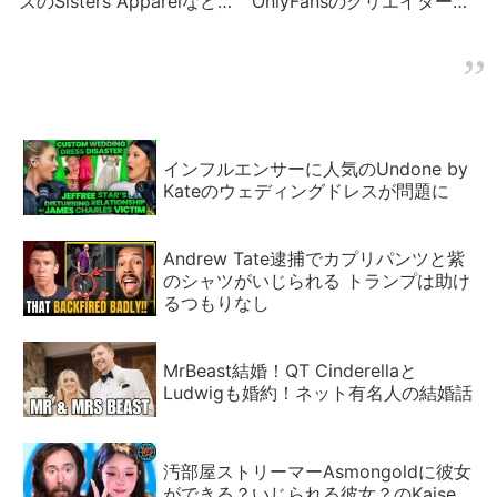
ズのSisters Apparelなど
OnlyFansのクリエイター集
YouTuberニュース
団の問題
インフルエンサーに人気のUndone by
Kateのウェディングドレスが問題に
Andrew Tate逮捕でカプリパンツと紫
のシャツがいじられる トランプは助け
るつもりなし
MrBeast結婚！QT Cinderellaと
Ludwigも婚約！ネット有名人の結婚話
汚部屋ストリーマーAsmongoldに彼女
ができる？いじられる彼女？のKaise