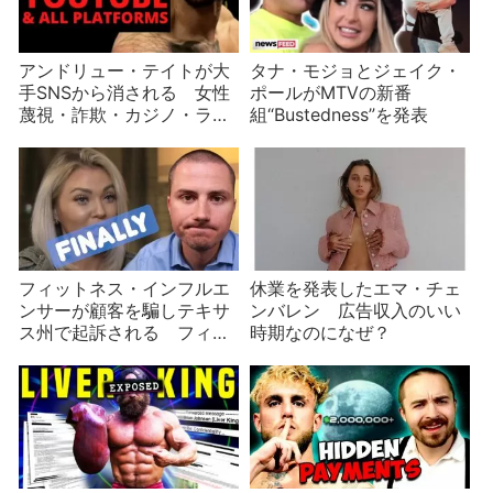
アンドリュー・テイトが大
タナ・モジョとジェイク・
手SNSから消される 女性
ポールがMTVの新番
蔑視・詐欺・カジノ・ライ
組“Bustedness”を発表
ブチャット……原因はど
れ？
フィットネス・インフルエ
休業を発表したエマ・チェ
ンサーが顧客を騙しテキサ
ンバレン 広告収入のいい
ス州で起訴される フィッ
時期なのになぜ？
トネスYouTuberブームの後
始末