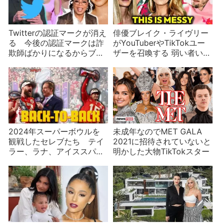
Twitterの認証マークが消え
俳優ブレイク・ライヴリー
る 今後の認証マークは詐
がYouTuberやTikTokユー
欺師ばかりになるからブロ
ザーを召喚する 弱い者いじ
ックすべき？
めとの指摘が
2024年スーパーボウルを
未成年なのでMET GALA
観戦したセレブたち テイ
2021に招待されていないと
ラー、ラナ、アイススパイ
明かした大物TikTokスター
ス、ジョジョ、テイト、チ
ャーリー、カイ、ミスター
ビースト……