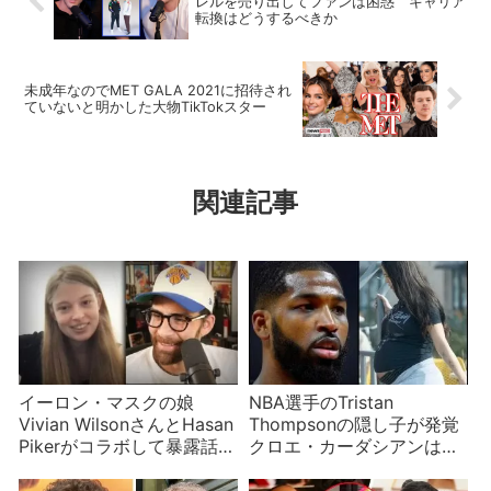
レルを売り出してファンは困惑 キャリア
転換はどうするべきか
未成年なのでMET GALA 2021に招待され
ていないと明かした大物TikTokスター
関連記事
イーロン・マスクの娘
NBA選手のTristan
Vivian WilsonさんとHasan
Thompsonの隠し子が発覚
Pikerがコラボして暴露話
クロエ・カーダシアンは無
日本滞在中？
視か