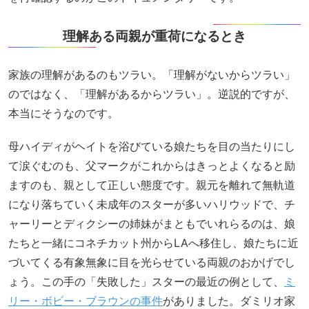
理解ある両親が重荷になるとき
家族の理解があるのもツラい。「理解がないからツラい」
のではなく、「理解があるからツラい」。逆説的ですが、
本当にそうなのです。
母ハイディがヘイトを浴びている娘たちを目の当たりにし
て涙ぐむのも、父マークがこれからはきっとよくなると励
ますのも、親として正しい態度です。親元を離れて無軌道
になり落ちていく未成年のスターが多いハリウッドで、チ
ャーリーとディクシーの姉妹がまともでいれらるのは、娘
たちと一緒にコネチカット州からLAへ移住し、娘たちに近
づいてくる有象無象に目を光らせている両親のおかげでし
ょう。この手の「失敗した」スターの最近の例として、
ミ
リー・ボビー・ブラウンの事件
がありました。ダミリオ家