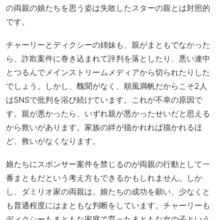
の両親の娘たちを思う姿は失敗したスターの親とは対照的
です。
チャーリーとディクシーの姉妹も、親がまともでなかった
ら、詐欺案件に巻き込まれて評判を落としたり、悪い連中
とつるんでメインストリームメディアから切られたりした
でしょう。しかし、醜聞がなく、順風満帆だからこそ2人
はSNSで批判を浴び続けています。これが不幸の原因で
す。親が悪かったら、いずれ親が悪かったせいだと思える
から救いがあります。家族の絆が描かれれば描かれるほ
ど、救いがなくなります。
娘たちにスポンサー案件を禁じるのが両親の行動として一
番まともだという考え方もできるかもしれません。しか
し、ダミリオ家の両親は、娘たちの成功を願い、少なくと
も普通程度にはまともな判断をしています。チャーリーも
ディクシーもまともな家庭で育ったまともな女の子という