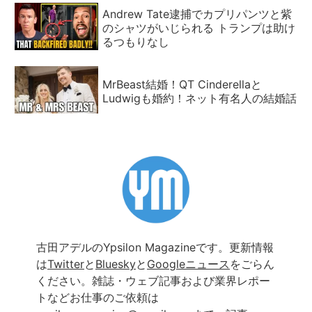
Andrew Tate逮捕でカプリパンツと紫
のシャツがいじられる トランプは助け
るつもりなし
MrBeast結婚！QT Cinderellaと
Ludwigも婚約！ネット有名人の結婚話
古田アデルのYpsilon Magazineです。更新情報
は
Twitter
と
Bluesky
と
Googleニュース
をごらん
ください。雑誌・ウェブ記事および業界レポー
トなどお仕事のご依頼は