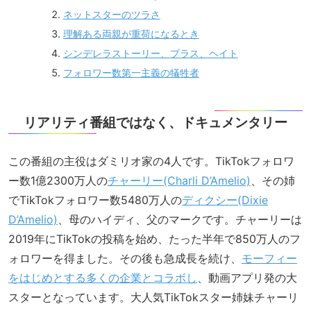
ネットスターのツラさ
理解ある両親が重荷になるとき
シンデレラストーリー、プラス、ヘイト
フォロワー数第一主義の犠牲者
リアリティ番組ではなく、ドキュメンタリー
この番組の主役はダミリオ家の4人です。TikTokフォロワ
ー数1億2300万人の
チャーリー(Charli D’Amelio)
、その姉
でTikTokフォロワー数5480万人の
ディクシー(Dixie
D’Amelio)
、母のハイディ、父のマークです。チャーリーは
2019年にTikTokの投稿を始め、たった半年で850万人のフ
ォロワーを得ました。その後も急成長を続け、
モーフィー
をはじめとする多くの企業とコラボし
、動画アプリ発の大
スターとなっています。大人気TikTokスター姉妹チャーリ