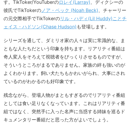
す。TikToker/YouTuberの
ロレイ(Larray)
、ディクシーの
彼氏でTikTokerの
ノア・ベック (Noah Beck)
、チャーリー
の元交際相手でTikTokerの
リル・ハディ(Lil Huddy)ことチ
ェイス・ハドソン(Chase Hudson)
も登場します。
シリーズを通して、ダミリオ家の人々は実に常識的な、ま
ともな人たちだという印象を持ちます。リアリティ番組は
奇人変人をそろえて視聴者をびっくりさせるものですが、
そういうところがまるでありません。家族の絆も強いのが
よくわかります。飼い犬たちもかわいがられ、大事にされ
ているのがわかるのも好印象です。
残念ながら、登場人物がまともすぎるのでリアリティ番組
としては食い足りなくなっています。これはリアリティ番
組ではなく、突然手に入った名声に当惑する姉妹を巡るド
キュメンタリー番組だと思った方がよいでしょう。