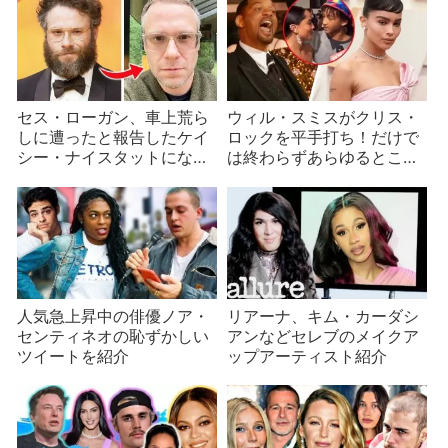
セス・ローガン、車上荒ら
ウィル・スミスがクリス・
しに遭ったと報告したケイ
ロックを平手打ち！だけで
シー・ナイスタットになぜ
は終わらずあらゆるところ
かかみつく
に飛び火し批判が批判を生
む
人気急上昇中の俳優ノア・
リアーナ、キム・カーダシ
センティネオの恥ずかしい
アンなどセレブのメイクア
ツイートを紹介
ップアーティスト紹介