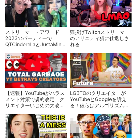
ストリーマー・アワード
猫投げTwitchストリーマー
2023のパーティーで
のアリニティ猫に仕返しさ
QTCinderellaとJustaMinx
れる
がケンカ
【速報】YouTubeがハラス
LGBTQのクリエイターが
メント対策で規約改定 ク
YouTubeとGoogleを訴え
リエイターいじめの大改
る！彼らはアルゴリズム的
悪？
不正の被害者？
【part2/5】