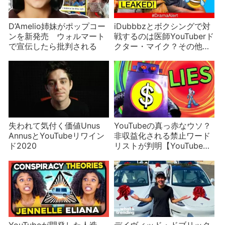
D’Amelio姉妹がポップコー
iDubbbzとボクシングで対
ンを新発売 ウォルマート
戦するのは医師YouTuberド
で宣伝したら批判される
クター・マイク？その他の
対戦者も発表
失われて気付く価値Unus
YouTubeの真っ赤なウソ？
AnnusとYouTubeリワイン
非収益化される禁止ワード
ド2020
リストが判明【YouTubeの
アルゴリズム的不正
part3/5】