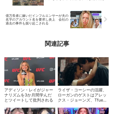
億万長者に嫁いだインフルエンサーが夫の
名字のアカウント名を要求し炎上 会社の
過去の事件も掘り起こされる
関連記事
アディソン・レイがジャー
ライザ・コーシーの活躍、
ナリズムを3か月間学んだ
ローガンのゲストはアレッ
とツイートして批判される
クス・ジョーンズ、Tfueの
サイズなどYouTuberニュー
ス