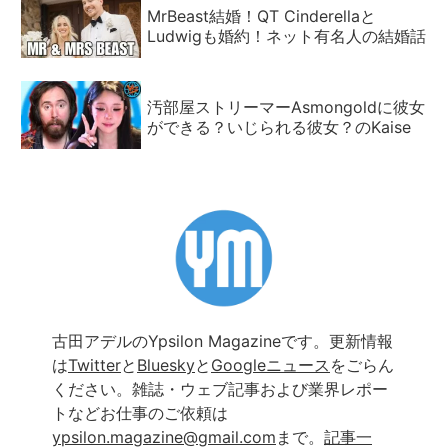
MrBeast結婚！QT Cinderellaと
Ludwigも婚約！ネット有名人の結婚話
汚部屋ストリーマーAsmongoldに彼女
ができる？いじられる彼女？のKaise
古田アデルのYpsilon Magazineです。更新情報
は
Twitter
と
Bluesky
と
Googleニュース
をごらん
ください。雑誌・ウェブ記事および業界レポー
トなどお仕事のご依頼は
ypsilon.magazine@gmail.com
まで。
記事一