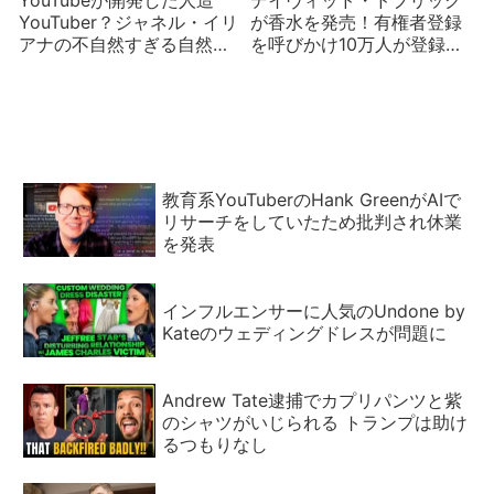
YouTubeが開発した人造
デイヴィッド・ドブリック
YouTuber？ジャネル・イリ
が香水を発売！有権者登録
アナの不自然すぎる自然さ
を呼びかけ10万人が登録す
【YouTubeのアルゴリズム
る影響力
的不正part4/5】
教育系YouTuberのHank GreenがAIで
リサーチをしていたため批判され休業
を発表
インフルエンサーに人気のUndone by
Kateのウェディングドレスが問題に
Andrew Tate逮捕でカプリパンツと紫
のシャツがいじられる トランプは助け
るつもりなし