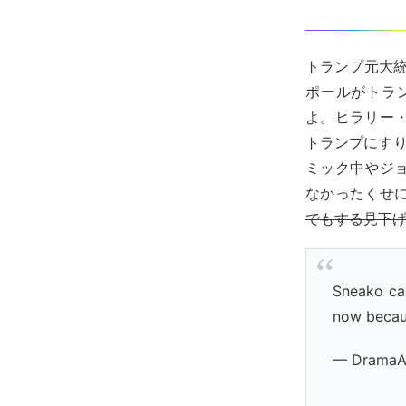
トランプ元大統
ポールがトラ
よ。ヒラリー
トランプにす
ミック中やジ
なかったくせ
でもする見下
Sneako cal
now becaus
— DramaAl