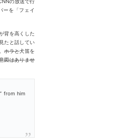
CNNの放送で行
パーを「フェイ
が背を高くした
見たと話してい
。
ホラと
犬笛を
意図はありませ
s” from him