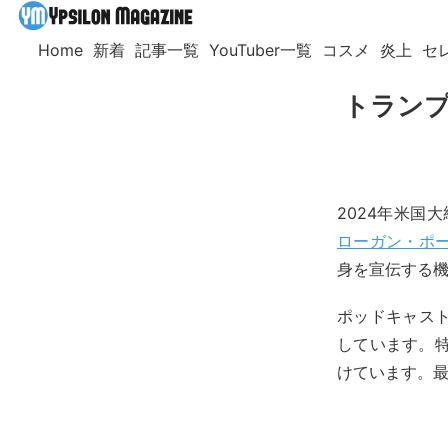
Home
新着
記事一覧
YouTuber一覧
コスメ
炎上
セ
トランプ元
2024年米国
ローガン・ポ
身を宣伝する
ポッドキャス
しています。
けています。最