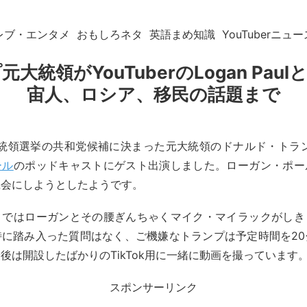
レブ・エンタメ
おもしろネタ
英語まめ知識
YouTuberニュー
大統領がYouTuberのLogan Pau
宙人、ロシア、移民の話題まで
大統領選挙の共和党候補に決まった元大統領のドナルド・トランプが
ール
のポッドキャストにゲスト出演しました。ローガン・ポー
機会にしようとしたようです。
トではローガンとその腰ぎんちゃくマイク・マイラックがしき
特に踏み入った質問はなく、ご機嫌なトランプは予定時間を20
後は開設したばかりのTikTok用に一緒に動画を撮っています
スポンサーリンク