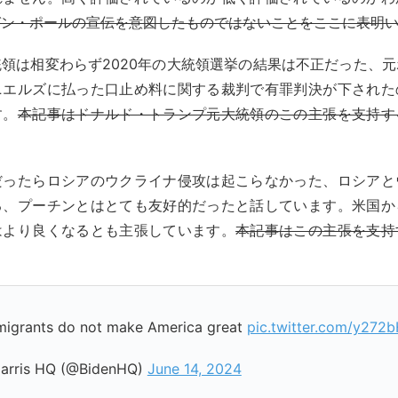
ガン・ポールの宣伝を意図したものではないことをここに表明
領は相変わらず2020年の大統領選挙の結果は不正だった、
ニエルズに払った口止め料に関する裁判で有罪判決が下された
す。
本記事はドナルド・トランプ元大統領のこの主張を支持す
だったらロシアのウクライナ侵攻は起こらなかった、ロシアと
る、プーチンとはとても友好的だったと話しています。米国か
はより良くなるとも主張しています。
本記事はこの主張を支持
migrants do not make America great
pic.twitter.com/y272
arris HQ (@BidenHQ)
June 14, 2024