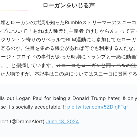
ローガンをいじる声
領とローガンの共演を知ったRumbleストリーマーのスニー
ンプについて『あれは人種差別主義者でけしからん』って言
・クリントン寄りのリベラルでBLM運動にも参加してたローガ
り寄るのか。注目を集める機会があれば何でも利用するんだな。
ョージ・フロイドの事件があった時期にトランプと一緒に動画
に。」と指摘しています。
スニーコもローガンと同レベルの注
げた人物ですが、本記事はこの点についてはスニーコに賛同す
ls out Logan Paul for being a Donald Trump hater, & only
e it's socially acceptable. ‼️
pic.twitter.com/5ZDIrjFTqf
ert (@DramaAlert)
June 13, 2024