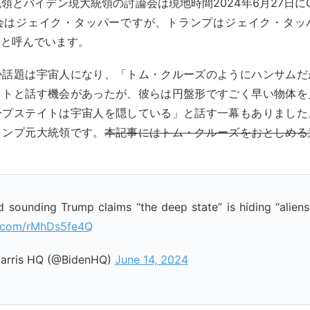
領とバイデン現大統領の討論会は現地時間2024年6月27日に
会はジェイク・タッパーですが、トランプはジェイク・タッ
」と呼んでいます。
か話題は宇宙人になり、「トム・クルーズのようにハンサムだ
ットと話す機会があったが、彼らは円盤形ですごく早い物体を
ープステイトは宇宙人を隠している」と話す一幕もありました
ランプ元大統領です。
本記事にはトム・クルーズをおとしめる
 sounding Trump claims “the deep state” is hiding “alien
er.com/rMhDs5fe4Q
arris HQ (@BidenHQ)
June 14, 2024