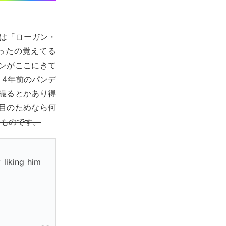
コは「ローガン・
ったの覚えてる
ンがここにきて
4年前のパンデ
撮るとかあり得
目のためなら何
るものです。
 liking him