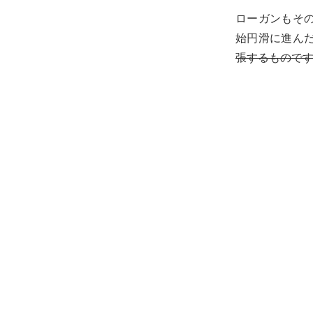
ローガンもそ
始円滑に進ん
張するもので