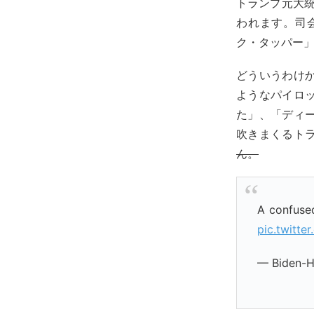
トランプ元大統
われます。司
ク・タッパー
どういうわけ
ようなパイロ
た」、「ディ
吹きまくるト
ん。
A confused
pic.twitt
— Biden-H