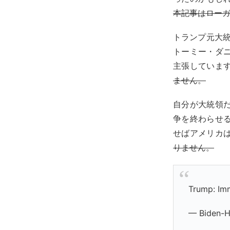
本記事はロー
トランプ元大統
トーミー・ダ
主張していま
ません。
自分が大統領
争を終わらせ
せばアメリカ
りません。
Trump: Im
— Biden-H