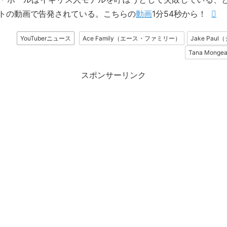
トの動画で告発されている。こちらの
動画
1分54秒から！
YouTuberニュース
Ace Family（エース・ファミリー）
Jake Pa
Tana Mon
スポンサーリンク