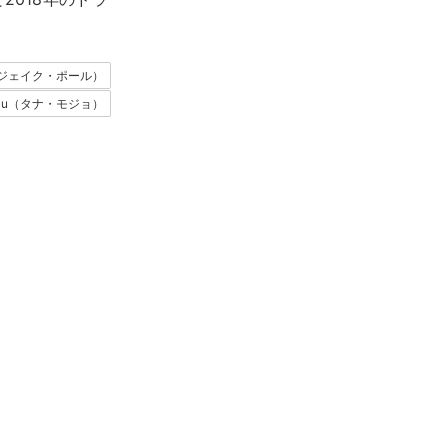
ul（ジェイク・ポール）
geau（タナ・モジョ）