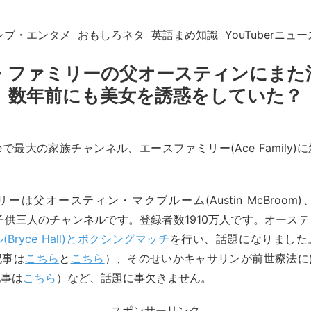
レブ・エンタメ
おもしろネタ
英語まめ知識
YouTuberニュー
・ファミリーの父オースティンにまた
数年前にも美女を誘惑をしていた？
beで最大の家族チャンネル、エースファミリー(Ace Family
。
ーは父オースティン・マクブルーム(Austin McBroom
ne)と子供三人のチャンネルです。登録者数1910万人です。オース
Bryce Hall)とボクシングマッチ
を行い、話題になりました
記事は
こちら
と
こちら
）、そのせいかキャサリンが前世療法に
記事は
こちら
）など、話題に事欠きません。
スポンサーリンク