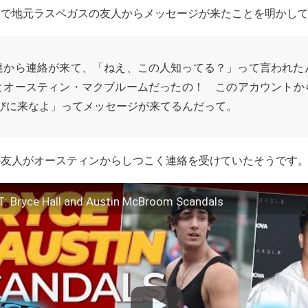
内で地元ラスベガスの友人からメッセージが来たことを明かし
達から連絡が来て、「ねえ、この人知ってる？」って言われた
とオースティン・マクブルームだったの！ このアカウントか
遊びに来なよ」ってメッセージが来てるんだって。
の友人がオースティンからしつこく連絡を受けていたそうです
: Bryce Hall and Austin McBroom Scandals