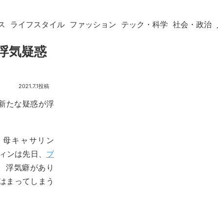
ス
ライフスタイル
ファッション
テック・科学
社会・政治
浮気疑惑
2021.7.1
)に新たな疑惑が浮
)、母キャサリン
ティンは先日、
ブ
。浮気癖があり
はまってしまう