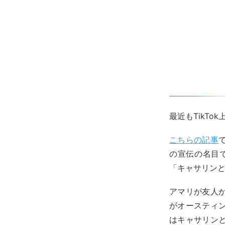
最近もTikT
こちらの記事
の宣伝の名目
「キャサリン
アマリが友人
がオースティ
はキャサリン