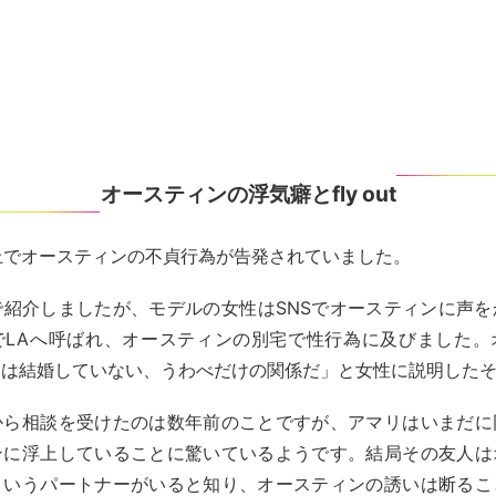
オースティンの浮気癖とfly out
ok上でオースティンの不貞行為が告発されていました。
で紹介しましたが、モデルの女性はSNSでオースティンに声を
でLAへ呼ばれ、オースティンの別宅で性行為に及びました。
とは結婚していない、うわべだけの関係だ」と女性に説明した
から相談を受けたのは数年前のことですが、アマリはいまだに
ンに浮上していることに驚いているようです。結局その友人は
というパートナーがいると知り、オースティンの誘いは断るこ