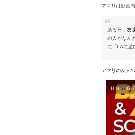
アマリは動画
ある日、友
の人がなん
に「LAに
アマリの友人
HIGHLIGHT