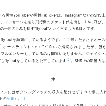
男性YouTuberや男性TikTokerは、InstagramなどのS
と、メッセージを送り飛行機のチケット代を出し、LAに呼び、
一連の行為を指す“fly out”という言葉もあるほどです。
fly outを頻繁にしているようです。ここ最近たまたまオー
1
オースティンについて相次いで指摘されましたが、ほかのY
rやインフルエンサーもしているのは間違いありません。ジェイク
2
もfly outをしていると公言しています
。SNS上の影響力
注
ィンにはボクシングマッチの収入を配分せずすべて懐に入
トの
記事
）。
・ポールはイギリス人モデルを呼ぼうとして失敗している、と2