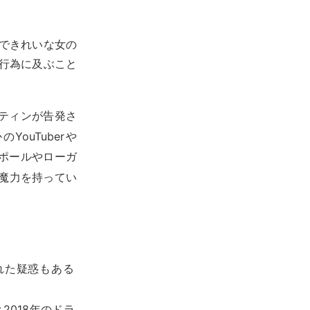
NS上できれいな女の
行為に及ぶこと
スティンが告発さ
ouTuberや
・ポールやローガ
は魔力を持ってい
れた疑惑もある
018年のドラ