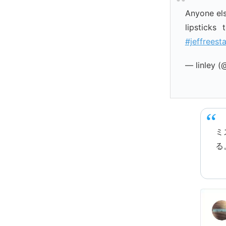
Anyone els
lipsticks
#jeffreest
— linley 
ミ
る