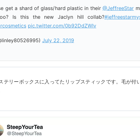
e get a shard of glass/hard plastic in their
@JeffreeStar
my
 too? Is this the new Jaclyn hill collab?
#jeffreestarmy
arcosmetics
pic.twitter.com/0b92DdZWIv
(@linley80526995)
July 22, 2019
ステリーボックスに入ってたリップスティックです。毛が付
。