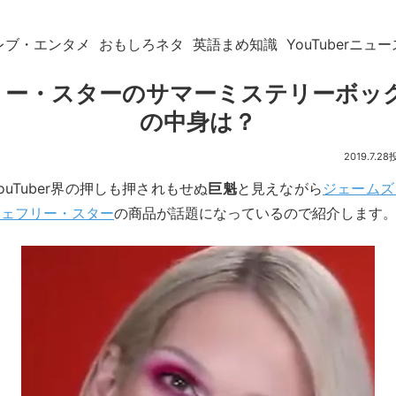
レブ・エンタメ
おもしろネタ
英語まめ知識
YouTuberニュー
ー・スターのサマーミステリーボック
の中身は？
2019.7.28
uTuber界の押しも押されもせぬ
巨魁
と見えながら
ジェームズ
ジェフリー・スター
の商品が話題になっているので紹介します