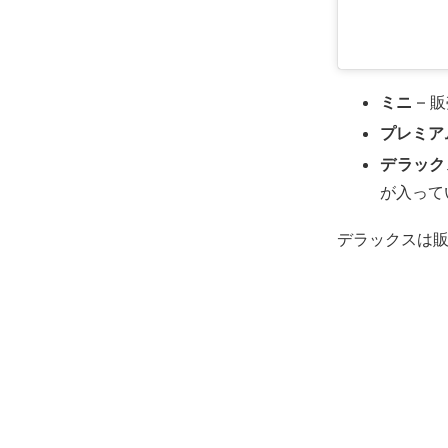
ミニ
– 
プレミア
デラック
が入って
デラックスは販