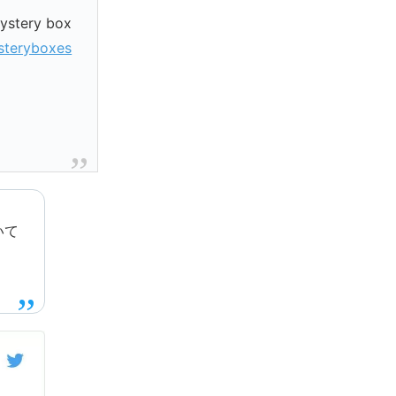
stery box
steryboxes
いて