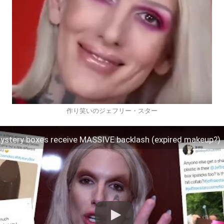
作り笑いのジェフリー・スター
mystery boxes receive MASSIVE backlash (expired makeup?)