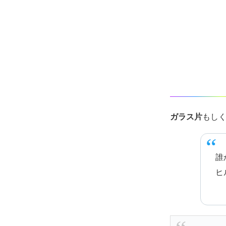
ガラス片
もし
誰
ヒ