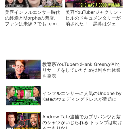
美容インフルエンサー時代
美容YouTuberジャクリン・
の終焉とMorpheの閉店、
ヒルのドキュメンタリーが
ファンは未練？でもr.e.m.
消された！ 黒幕はジェフ
beautyの将来は見えん
リー？
教育系YouTuberのHank GreenがAIで
リサーチをしていたため批判され休業
を発表
インフルエンサーに人気のUndone by
Kateのウェディングドレスが問題に
Andrew Tate逮捕でカプリパンツと紫
のシャツがいじられる トランプは助け
るつもりなし