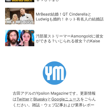
MrBeast結婚！QT Cinderellaと
Ludwigも婚約！ネット有名人の結婚話
汚部屋ストリーマーAsmongoldに彼女
ができる？いじられる彼女？のKaise
古田アデルのYpsilon Magazineです。更新情報
は
Twitter
と
Bluesky
と
Googleニュース
をごらん
ください。雑誌・ウェブ記事および業界レポー