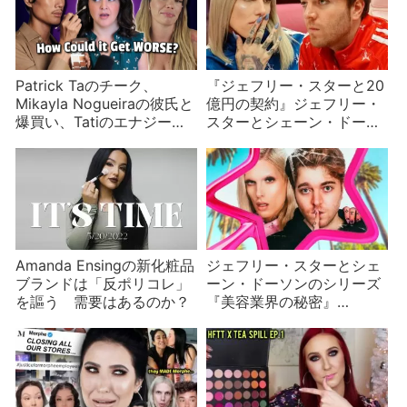
Patrick Taのチーク、
『ジェフリー・スターと20
Mikayla Nogueiraの彼氏と
億円の契約』ジェフリー・
爆買い、Tatiのエナジード
スターとシェーン・ドーソ
リンクなど美容インフルエ
ンpart4/9
ンサーニュース
Amanda Ensingの新化粧品
ジェフリー・スターとシェ
ブランドは「反ポリコレ」
ーン・ドーソンのシリーズ
を謳う 需要はあるのか？
『美容業界の秘密』
part2/9