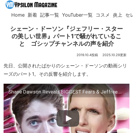
Home
新着
記事一覧
YouTuber一覧
コスメ
炎上
セ
シェーン・ドーソン『ジェフリー・スター
の美しい世界』パート1で騒がれているこ
と ゴシップチャンネルの声を紹介
2019.10.4
2025.10.29
先日、公開されたばかりのシェーン・ドーソンの動画シリ
ーズのパート1。その反響を紹介します。
Shane Dawson Reveals BIGGEST Fears & Jeffree Star Conspiracy Theory!