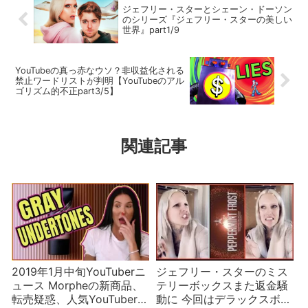
ジェフリー・スターとシェーン・ドーソン
のシリーズ『ジェフリー・スターの美しい
世界』part1/9
YouTubeの真っ赤なウソ？非収益化される
禁止ワードリストが判明【YouTubeのアル
ゴリズム的不正part3/5】
関連記事
2019年1月中旬YouTuberニ
ジェフリー・スターのミス
ュース Morpheの新商品、
テリーボックスまた返金騒
転売疑惑、人気YouTuberの
動に 今回はデラックスボッ