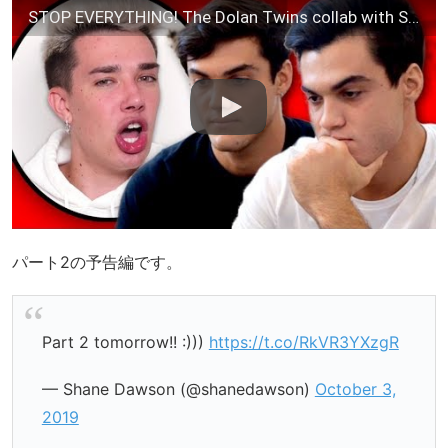
STOP EVERYTHING! The Dolan Twins collab with Shane Dawson might be about James Charles!
パート2の予告編です。
Part 2 tomorrow!! :)))
https://t.co/RkVR3YXzgR
— Shane Dawson (@shanedawson)
October 3,
2019