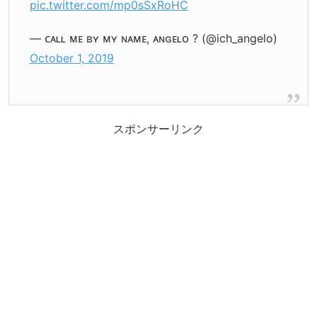
pic.twitter.com/mp0sSxRoHC
— ᴄᴀʟʟ ᴍᴇ ʙʏ ᴍʏ ɴᴀᴍᴇ, ᴀɴɢᴇʟᴏ ? (@ich_angelo)
October 1, 2019
スポンサーリンク