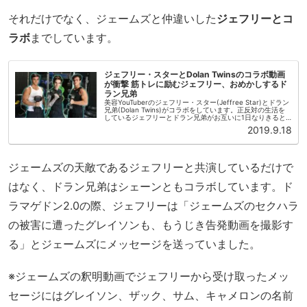
それだけでなく、ジェームズと仲違いした
ジェフリーとコ
ラボ
までしています。
ジェフリー・スターとDolan Twinsのコラボ動画
が衝撃 筋トレに励むジェフリー、おめかしするド
ラン兄弟
美容YouTuberのジェフリー・スター(Jeffree Star)とドラン
兄弟(Dolan Twins)がコラボをしています。正反対の生活を
しているジェフリーとドラン兄弟がお互いに1日なりきると
いう企画です。ジェフリー・スターはレッドブル...
2019.9.18
ジェームズの天敵であるジェフリーと共演しているだけで
はなく、ドラン兄弟はシェーンともコラボしています。ド
ラマゲドン2.0の際、ジェフリーは「ジェームズのセクハラ
の被害に遭ったグレイソンも、もうじき告発動画を撮影す
る」とジェームズにメッセージを送っていました。
※ジェームズの釈明動画でジェフリーから受け取ったメッ
セージにはグレイソン、ザック、サム、キャメロンの名前