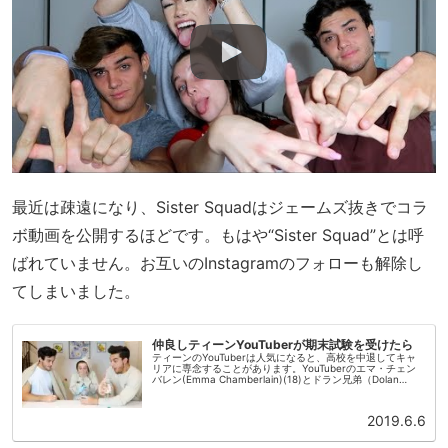
最近は疎遠になり、Sister Squadはジェームズ抜きでコラ
ボ動画を公開するほどです。もはや“Sister Squad”とは呼
ばれていません。お互いのInstagramのフォローも解除し
てしまいました。
仲良しティーンYouTuberが期末試験を受けたら
ティーンのYouTuberは人気になると、高校を中退してキャ
リアに専念することがあります。YouTuberのエマ・チェン
バレン(Emma Chamberlain)(18)とドラン兄弟（Dolan
Twinsイーサンとグレイソン）(19)がそ...
2019.6.6