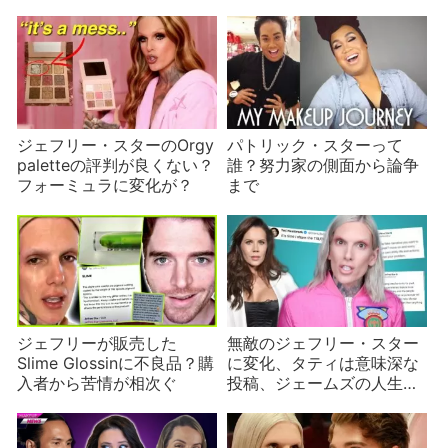
新彼女
クス
ジェフリー・スターのOrgy
パトリック・スターって
paletteの評判が良くない？
誰？努力家の側面から論争
フォーミュラに変化が？
まで
ジェフリーが販売した
無敵のジェフリー・スター
Slime Glossinに不良品？購
に変化、タティは意味深な
入者から苦情が相次ぐ
投稿、ジェームズの人生の
教訓とは