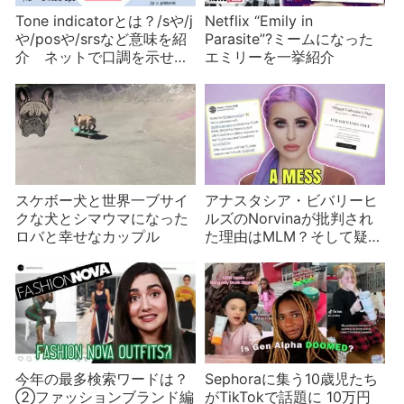
Tone indicatorとは？/sや/j
Netflix “Emily in
や/posや/srsなど意味を紹
Parasite”?ミームになった
介 ネットで口調を示せる
エミリーを一挙紹介
便利な道具かつまらない流
行か
スケボー犬と世界一ブサイ
アナスタシア・ビバリーヒ
クな犬とシマウマになった
ルズのNorvinaが批判され
ロバと幸せなカップル
た理由はMLM？そして疑惑
がもう一つ？
今年の最多検索ワードは？
Sephoraに集う10歳児たち
②ファッションブランド編
がTikTokで話題に 10万円