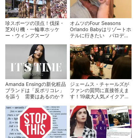
珍スポーツの頂点！伐採・
オムツのFour Seasons
芝刈り機・一輪車ホッケ
Orlando Babyはリゾートホ
ー・ウィングスーツ
テルに行きたい パロディ
動画が続々
Amanda Ensingの新化粧品
ジェームス・チャールズが
ブランドは「反ポリコレ」
ファンの質問に直接答えま
を謳う 需要はあるのか？
す！19歳大人気メイクアッ
プアーティストの幼少期と
これまでの苦労は？