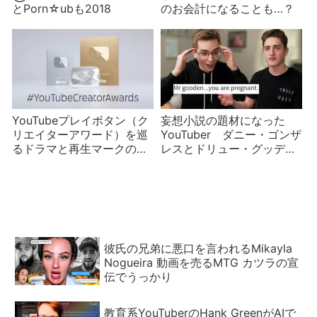
とPorn☆ubも2018
のお会計になることも…？
YouTubeプレイボタン（ク
妄想小説の題材になった
リエイターアワード）を巡
YouTuber ダニー・ゴンザ
るドラマと再生マークの歴
レスとドリュー・グッデン
史 登録者数が節目に達し
とローガン・ポールの三角
ても贈られないことがあ
関係？
る？
彼氏の兄弟に悪口を言われるMikayla
Nogueira 動画を売るMTG カツラの宣
伝でうっかり
教育系YouTuberのHank GreenがAIで