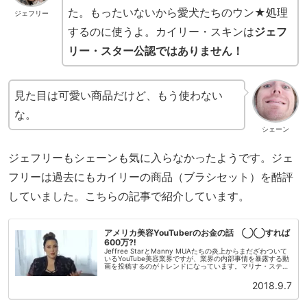
た。もったいないから愛犬たちのウン★処理
ジェフリー
するのに使うよ。カイリー・スキンは
ジェフ
リー・スター公認ではありません！
見た目は可愛い商品だけど、もう使わない
な。
シェーン
ジェフリーもシェーンも気に入らなかったようです。ジェ
フリーは過去にもカイリーの商品（ブラシセット）を酷評
していました。こちらの記事で紹介しています。
アメリカ美容YouTuberのお金の話 ◯◯すれば
600万⁈
Jeffree StarとManny MUAたちの炎上からまだざわついて
いるYouTube美容業界ですが、業界の内部事情を暴露する動
画を投稿するのがトレンドになっています。マリナ・ステル
(Marlena Stell)マリナ・ステル(Marl...
2018.9.7