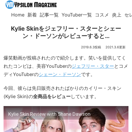
Home
新着
記事一覧
YouTuber一覧
コスメ
炎上
セ
Kylie Skinをジェフリー・スターとシェー
ン・ドーソンがレビューすると…
2019.6.3
2021.3.6
爆笑動画が投稿されたので紹介します。笑いを提供してく
れたコンビは、美容YouTuberの
ジェフリー・スター
とコメ
ディYouTuberの
シェーン・ドーソン
です。
今回、彼らは先日販売されたばかりのカイリー・スキン
(Kylie Skin)の
全商品をレビュー
しています。
Kylie Skin Review with Shane Dawson